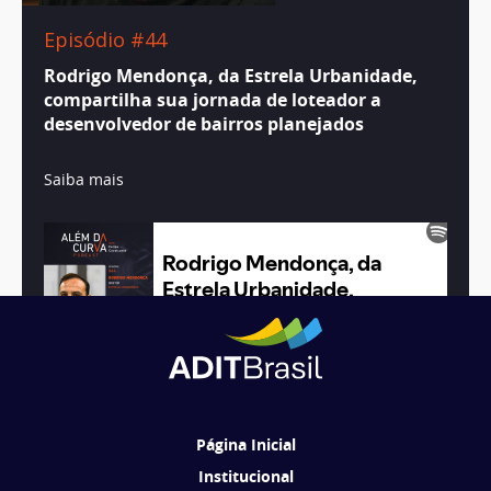
Episódio #44
Rodrigo Mendonça, da Estrela Urbanidade,
compartilha sua jornada de loteador a
desenvolvedor de bairros planejados
Saiba mais
1
…
6
7
8
9
10
11
12
13
14
…
22
Página Inicial
Institucional