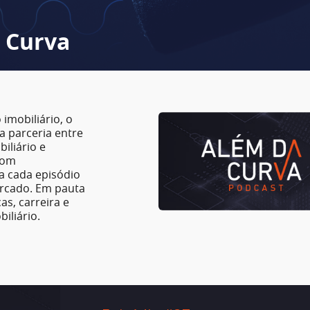
 Curva
imobiliário, o
a parceria entre
iliário e
 Com
a cada episódio
ercado. Em pauta
as, carreira e
iliário.