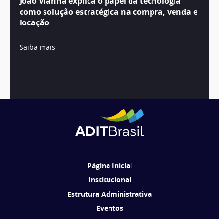
João Vianna explica o papel da tecnologia
como solução estratégica na compra, venda e
locação
Saiba mais
1
2
3
4
5
6
7
8
9
10
…
22
Página Inicial
Institucional
Estrutura Administrativa
Eventos