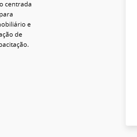
o centrada
para
obiliário e
ração de
pacitação.