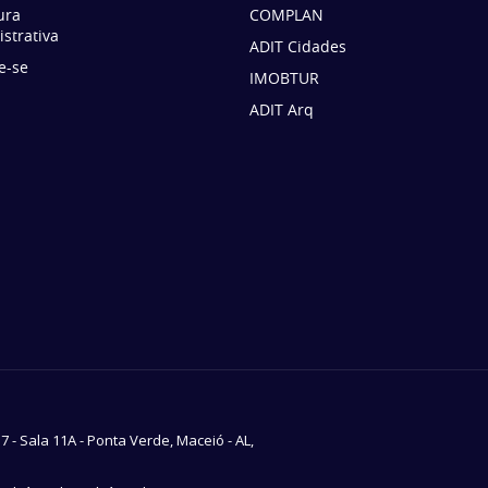
ura
COMPLAN
strativa
ADIT Cidades
e-se
IMOBTUR
ADIT Arq
37 - Sala 11A - Ponta Verde, Maceió - AL,