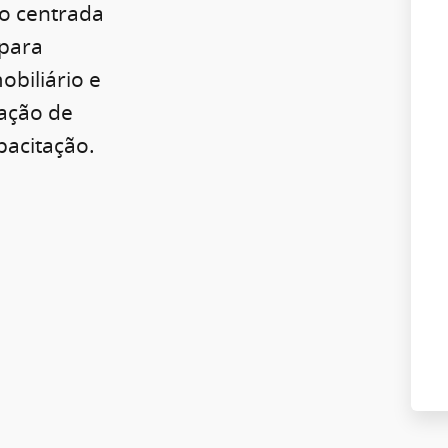
o centrada
para
obiliário e
ração de
pacitação.