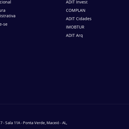
ucional
ADIT Invest
ura
COMPLAN
strativa
ADIT Cidades
e-se
IMOBTUR
ADIT Arq
37 - Sala 11A - Ponta Verde, Maceió - AL,