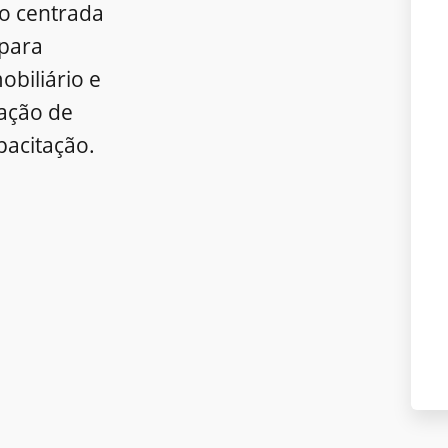
o centrada
para
obiliário e
ração de
pacitação.