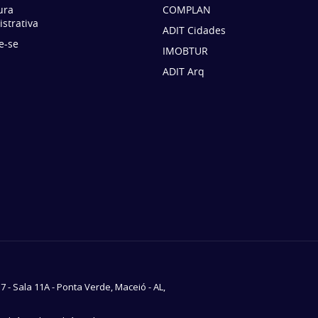
ura
COMPLAN
strativa
ADIT Cidades
e-se
IMOBTUR
ADIT Arq
37 - Sala 11A - Ponta Verde, Maceió - AL,