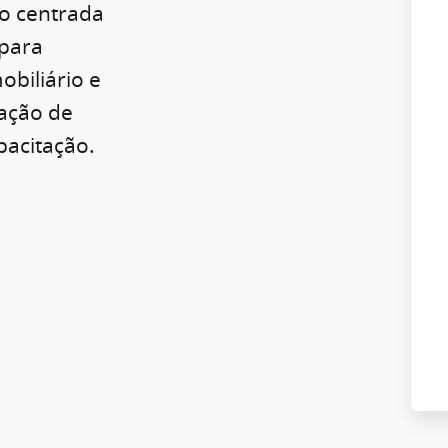
o centrada
para
obiliário e
ração de
pacitação.