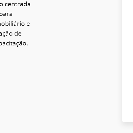
o centrada
para
obiliário e
ração de
pacitação.