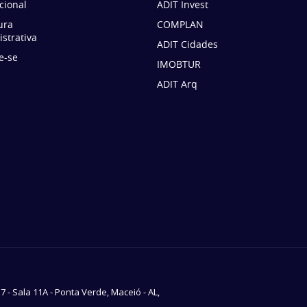
ucional
ADIT Invest
ura
COMPLAN
strativa
ADIT Cidades
e-se
IMOBTUR
ADIT Arq
37 - Sala 11A - Ponta Verde, Maceió - AL,