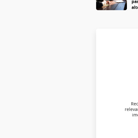
pa
al
Rec
relev
imo