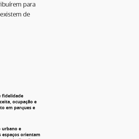
ribuírem para
existem de
 fidelidade
ceita, ocupação e
to em parques e
 urbano e
s espaços orientam