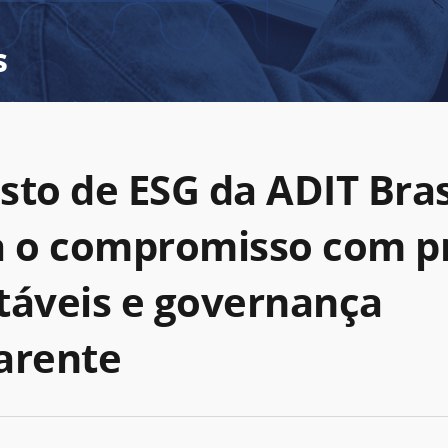
s
sto de ESG da ADIT Bras
a o compromisso com pr
táveis e governança
arente