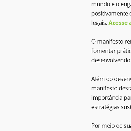
mundo e o enga
positivamente 
legais.
Acesse 
O manifesto re
fomentar práti
desenvolvendo n
Além do desenvo
manifesto desta
importância pa
estratégias sus
Por meio de su