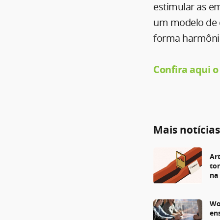
estimular as e
um modelo de 
forma harmôni
Confira aqui o
Mais notícia
Art
to
na
Wo
en