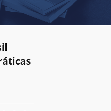
il
áticas