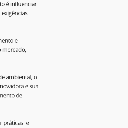
 é influenciar
 exigências
mento e
o mercado,
.
de ambiental, o
inovadora e sua
imento de
r práticas e