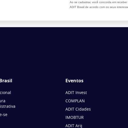
Ao se cadastrar, você concorda em recebe
ADIT Brasil de acordo com os seus interess
Brasil
Eventos
ucional
ADIT Invest
ura
COMPLAN
strativa
ADIT Cidades
e-se
IMOBTUR
ADIT Arq