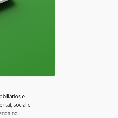
iliários e
ntal, social e
genda no