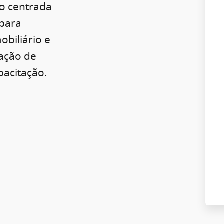
o centrada
para
obiliário e
ração de
pacitação.