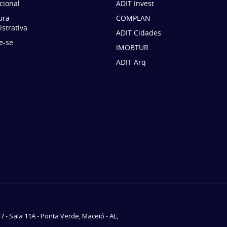
ucional
ADIT Invest
ura
COMPLAN
strativa
ADIT Cidades
e-se
IMOBTUR
ADIT Arq
37 - Sala 11A - Ponta Verde, Maceió - AL,