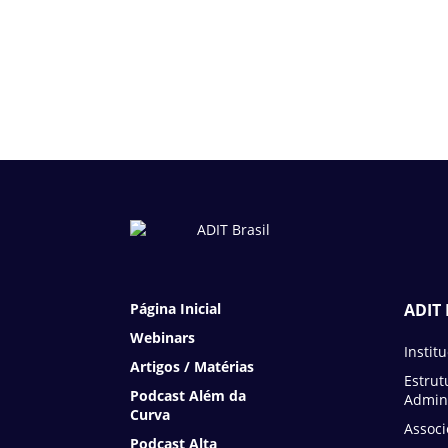
Página Inicial
ADIT 
Webinars
Instit
Artigos / Matérias
Estrut
Podcast Além da
Admini
Curva
Associ
Podcast Alta