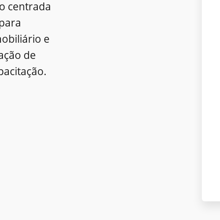
o centrada
para
obiliário e
ração de
pacitação.