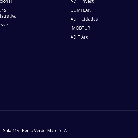
ucional
ADIT Invest
ura
COMPLAN
strativa
ADIT Cidades
e-se
IMOBTUR
ADIT Arq
7 - Sala 11A - Ponta Verde, Maceió - AL,