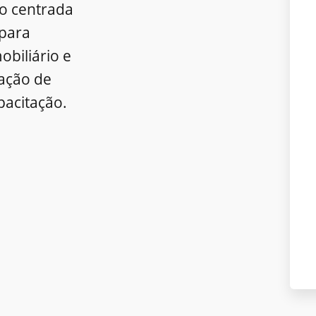
o centrada
para
obiliário e
ração de
pacitação.