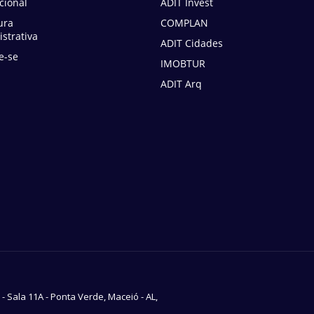
ucional
ADIT Invest
ura
COMPLAN
strativa
ADIT Cidades
e-se
IMOBTUR
ADIT Arq
7 - Sala 11A - Ponta Verde, Maceió - AL,