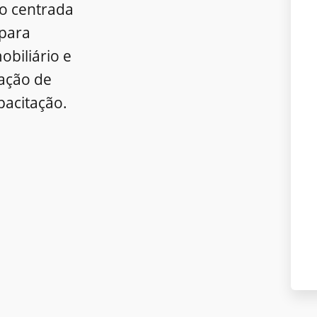
o centrada
para
obiliário e
ração de
pacitação.