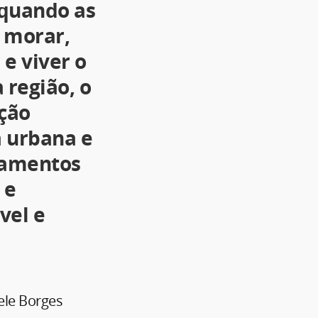
 quando as
 morar,
 e viver o
 região, o
ção
a urbana e
camentos
 e
vel e
ele Borges