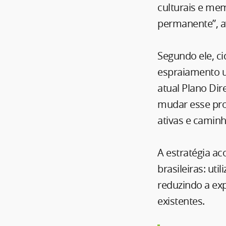
culturais e mem
permanente”, av
Segundo ele, c
espraiamento u
atual Plano Dir
mudar esse proc
ativas e caminh
A estratégia a
brasileiras: ut
reduzindo a ex
existentes.