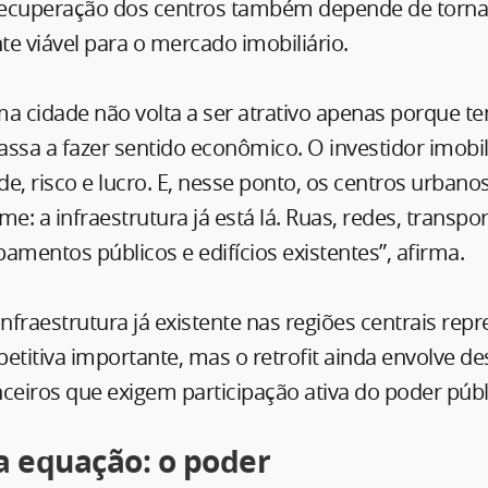
 recuperação dos centros também depende de torna
 viável para o mercado imobiliário.
a cidade não volta a ser atrativo apenas porque te
ssa a fazer sentido econômico. O investidor imobi
e, risco e lucro. E, nesse ponto, os centros urban
: a infraestrutura já está lá. Ruas, redes, transpor
amentos públicos e edifícios existentes”, afirma.
infraestrutura já existente nas regiões centrais re
itiva importante, mas o retrofit ainda envolve des
anceiros que exigem participação ativa do poder públ
 a equação: o poder