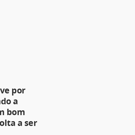
ve por
ndo a
em bom
olta a ser