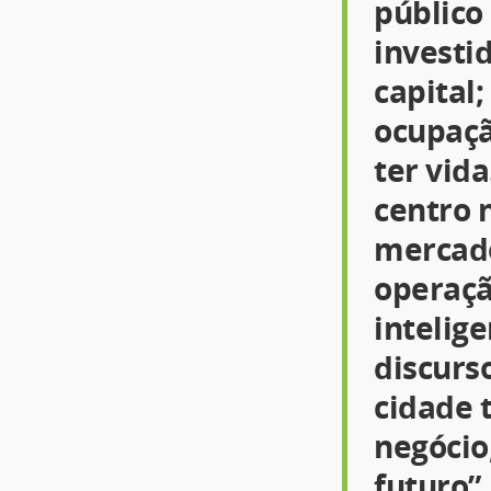
público 
investi
capital
ocupaçã
ter vida
centro 
mercado
operaç
intelig
discurs
cidade 
negócio,
futuro”.