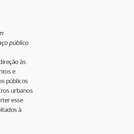
em
aço público
direção às
ntos e
os públicos
tros urbanos
rter esse
oltados à