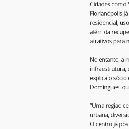
Cidades como Sã
Florianópolis j
residencial, us
além da recuper
atrativos para m
No entanto, a 
infraestrutura,
explica o sócio
Domingues, que
“Uma região cen
urbana, diversi
O centro já pos