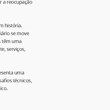
r a reocupação
m história.
liário se move
os têm uma
te, serviços,
presenta uma
afios técnicos,
ico.