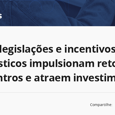
s
legislações e incentivo
sticos impulsionam re
ntros e atraem investi
Compartilhe: