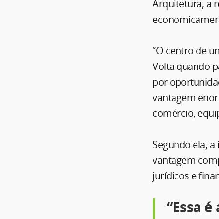
Arquitetura, a
economicamente
“O centro de um
Volta quando pa
por oportunidad
vantagem enorme
comércio, equip
Segundo ela, a 
vantagem compet
jurídicos e fin
“Essa é