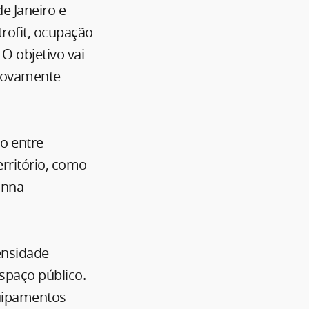
e Janeiro e
trofit, ocupação
 O objetivo vai
 novamente
o entre
erritório, como
anna
ensidade
espaço público.
quipamentos