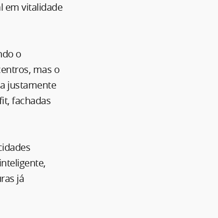
l em vitalidade
ndo o
centros, mas o
ca justamente
fit, fachadas
cidades
nteligente,
ras já