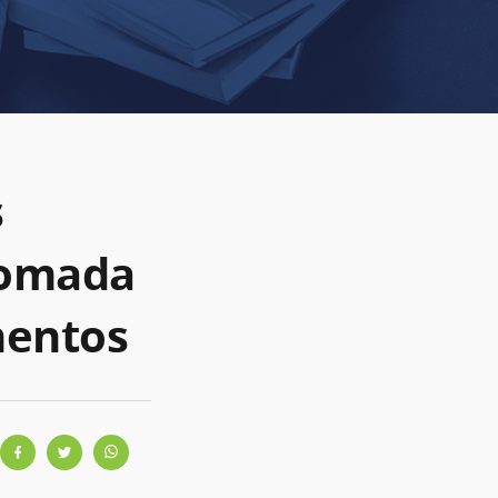
s
tomada
mentos