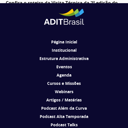
Confira o roteiro da Visita Técnica da 7ª edição do
Complan
«
‹
52
53
54
55
56
›
»
Página Inicial
Institucional
Estrutura Administrativa
Eventos
Agenda
Cursos e Missões
Webinars
Artigos / Matérias
Podcast Além da Curva
Podcast Alta Temporada
Podcast Talks