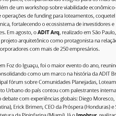
 além de um workshop sobre viabilidade econômico-
e operações de funding para loteamentos, coquetel
cnica, fortalecendo o ecossistema de investidores e
s. Em agosto, o
ADIT Arq
, realizado em São Paulo,
 projeto arquitetônico como protagonista na relaçã
ncorporadores com mais de 250 empresários.
 em Foz do Iguaçu, foi o maior evento do ano, reuni
consolidando como um marco na história da ADIT Bra
cipal fórum sobre Comunidades Planejadas, Loteam
o Urbano do país contou com palestrantes interna
 debate com experiências globais: Diego Moresco,
tina), Erick Brimen, CEO da Próspera (Honduras) e
tetura da Pininfarina (Miami). Já o
Imobtur
, realiz