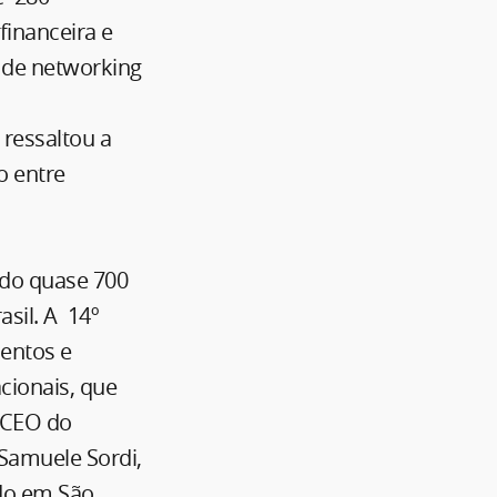
financeira e
 de networking
 ressaltou a
o entre
ndo quase 700
sil. A 14º
entos e
cionais, que
 CEO do
 Samuele Sordi,
ado em São