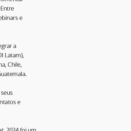
 Entre
ebinars e
egrar a
I Latam),
a, Chile,
Guatemala.
 seus
ntatos e
t, 2024 foi um