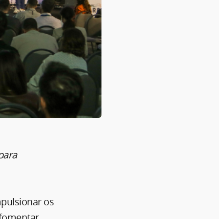
para
mpulsionar os
, fomentar