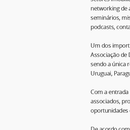
networking de a
seminários, mi
podcasts, conta
Um dos importan
Associação de 
sendo a única r
Uruguai, Parag
Com a entrada 
associados, pr
oportunidades 
De acordo com o