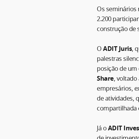
Os seminários 
2.200 particip
construção de s
O
ADIT Juris
, 
palestras sile
posição de um d
Share
, voltado
empresários, ex
de atividades, 
compartilhada 
Já o
ADIT Inves
de investiment