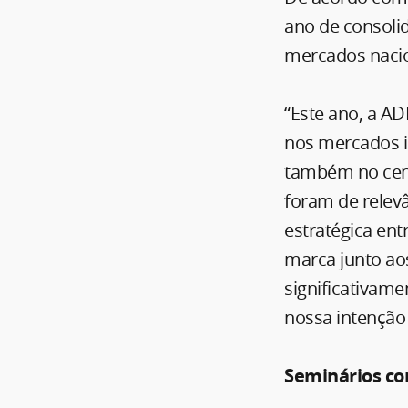
ano de consoli
mercados nacion
“Este ano, a A
nos mercados im
também no cená
foram de relev
estratégica ent
marca junto a
significativame
nossa intenção 
Seminários co