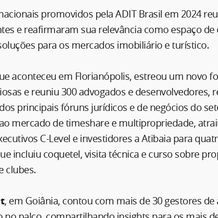
nacionais promovidos pela ADIT Brasil em 2024 re
antes e reafirmaram sua relevância como espaço de
oluções para os mercados imobiliário e turístico.
que aconteceu em Florianópolis, estreou um novo f
nciosas e reuniu 300 advogados e desenvolvedores, 
os principais fóruns jurídicos e de negócios do seto
 ao mercado de timeshare e multipropriedade, atra
ecutivos C-Level e investidores a Atibaia para quat
que incluiu coquetel, visita técnica e curso sobre pr
e clubes.
t
, em Goiânia, contou com mais de 30 gestores de 
o no palco, compartilhando insights para os mais d