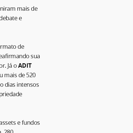
uniram mais de
 debate e
ormato de
reafirmando sua
r. Já o
ADIT
iu mais de 520
ro dias intensos
opriedade
assets e fundos
e 280