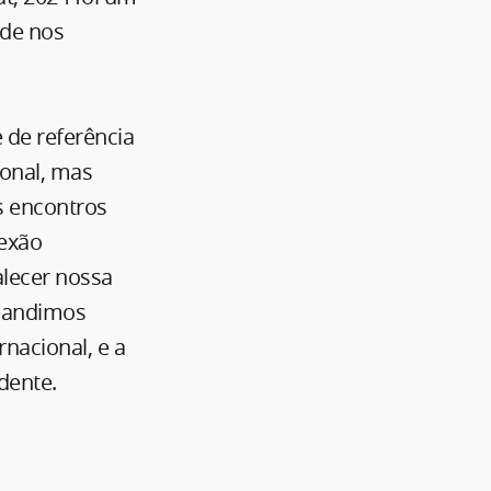
ade nos
 de referência
ional, mas
s encontros
nexão
alecer nossa
xpandimos
nacional, e a
dente.