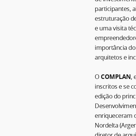
participantes,
estruturação d
e uma visita té
empreendedore
importância do
arquitetos e i
O
COMPLAN
,
inscritos e se 
edição do prin
Desenvolviment
enriqueceram o
Nordelta (Argen
diretor de arqui