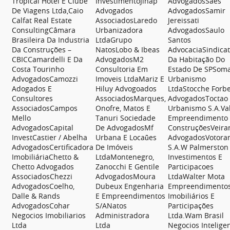
Tropical Hotel E Clube
InvestimentoJlnap
AdvogadosSaes
De Viagens Ltda,Caio
Advogados
AdvogadosSamir
Calfat Real Estate
AssociadosLaredo
Jereissati
ConsultingCâmara
Urbanizadora
AdvogadosSaulo
Brasileira Da Industria
LtdaGrupo
Santos
Da Construções –
NatosLobo & Ibeas
AdvocaciaSindica
CBICCamardelli E Da
AdvogadosM2
Da Habitação Do
Costa Tourinho
Consultoria Em
Estado De SPSom
AdvogadosCamozzi
Imoveis LtdaMariz E
Urbanismo
Adogados E
Hiluy Advogoados
LtdaStocche Forb
Consultores
AssociadosMarques,
AdvogadosToctao
AssociadosCampos
Onofre, Matos E
Urbanismo S.A.Val
Mello
Tanuri Sociedade
Empreendimento 
AdvogadosCapital
De AdvogadosMf
ConstruçõesVeira
InvestCastier / Abelha
Urbana E Locaǖes
AdvogadosVotora
AdvogadosCertificadora
De Imóveis
S.A.W Palmerston
ImobiliáriaChetto &
LtdaMontenegro,
Investimentos E
Chetto Advogados
Zanocchi E Gentile
Participacoes
AssociadosChezzi
AdvogadosMoura
LtdaWalter Mota
AdvogadosCoelho,
Dubeux Engenharia
Empreendimento
Dalle & Rands
E Empreendimentos
Imobiliários E
AdvogadosCohar
S/ANatos
Participações
Negocios Imobiliarios
Administradora
Ltda.Wam Brasil
Ltda
Ltda
Negocios Intelige