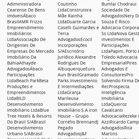
Adiministradora
Coutinho
Bumlai Chodraui
Cearense De Bens
LtdaConstrutora
Sociedade De
ImóveisÁbaco
Måe Rainha
AdvogadosNery D
BrasilAMR Frizzo
LtdaDuarte Garcia
Souza E Risco
Empreendimento
Caselli Guimarães e
Advicacia Corpora
Imobiliários
Terra
Ss LtdaNova Gest
LtdaAssociação De
AdvogadosEcocil
investimentos E
Dirigentes De
Incorporações
Participações
Empresas Do Mercado
S/AEscritório
LtdaPapini, Porto 
Imobiliário Da
Jurídico Alexandre
Toledo Advocacia
BahiaAthayde
Rodrigues De
EmpresarialPires
AdvogadosÁbaco
AlbuquerqueEuro
Advogados E
Participações
Aun BrasilGramado
ConsultoresPro
LtdaBeach ParkBeta
Parks Investimento
Solvendo Firma D
Produções e
E Intermediações
RecProspecta
Empreendimentos
LtdaGranja
Inteligência
LtdaBILD
Marileusa
Imobiliária
Desenvolvimento
Desenvolvimento
LtdaQueiroz
Imobiliário LtdaBlue
Imobiliário S.A.Iron
Cavalcanti
Tree Hotels & Resorts
House – Grupo
AdvocaciaRezeke 
Do Brasil S/ABrasil
Cornélio BrennandJ
AzziRicardo Camp
Desenvolvimento
Pegado
AdvogadosRita
Urbano S/ABrasil
AdvogadosJ&F
Martins