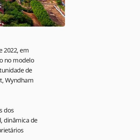
e 2022, em
so no modelo
rtunidade de
ort, Wyndham
s dos
, dinâmica de
rietários