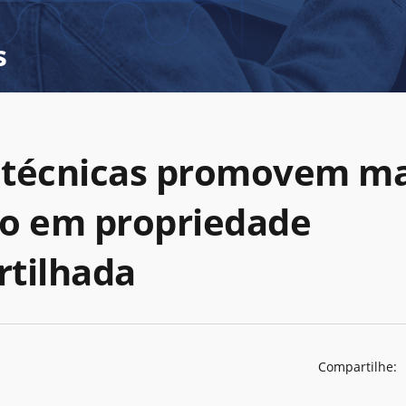
s
s técnicas promovem m
o em propriedade
tilhada
Compartilhe: