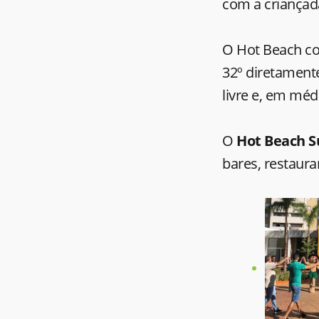
com a criançad
O Hot Beach co
32º diretament
livre e, em méd
O
Hot Beach S
bares, restaura