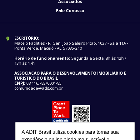
Associados
Fale Conosco
ESCRITÓRIO:
Maceió Facilities - R. Gen. João Saleiro Pitão, 1037 - Sala 11A -
Ponta Verde, Maceió - AL, 57035-210
Horário de funcionamento:
Segunda a Sexta: 8h às 12h /
13h às 17h
ASSOCIACAO PARA O DESENVOLVIMENTO IMOBILIARIO E
TURISTICO DO BRASIL
CNPJ:
08.116.783/0001-85
comunidade@adit.com.br
A ADIT Brasil utiliza cookies para tornar sua
experiência online ainda mais incrível e