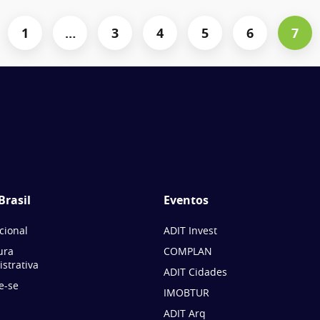
1
…
3
4
5
6
7
Brasil
Eventos
ucional
ADIT Invest
ura
COMPLAN
strativa
ADIT Cidades
e-se
IMOBTUR
ADIT Arq