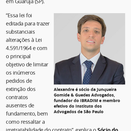
em Guarujá (SP).
“Essa lei foi
editada para trazer
substanciais
alterações à Lei
4.591/1964 e com
o principal
objetivo de limitar
os inúmeros
pedidos de
extinção dos
Alexandre é sócio da Junqueira
Gomide & Guedes Advogados,
contratos
fundador do IBRADIM e membro
ausentes de
efetivo do Instituto dos
Advogados de São Paulo
fundamento, bem
como ressaltar a
irretratabilidade do contrato”, explica o
Sócio do