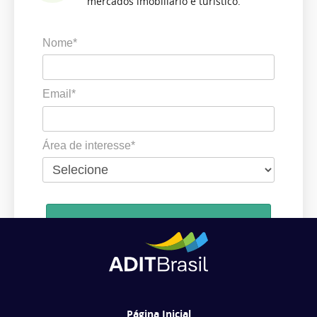
mercados imobiliário e turístico.
Nome*
Email*
Área de interesse*
Cadastrar
Ao se cadastrar, você concorda em receber comunicações da ADIT
Brasil de acordo com os seus interesses.
Página Inicial