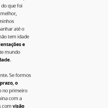
 do que foi
 melhor,
aminhos
anhar até o
não tem idade
ientações e
este mundo
dade
.
nte. Se formos
prazo, o
o no primeiro
mina com a
es com
visão