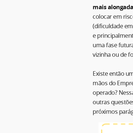
mais alongad
colocar em ris
(dificuldade em
e principalmen
uma fase futu
vizinha ou de fo
Existe então u
mãos do Empre
operado? Nessa
outras questõe
próximos parág