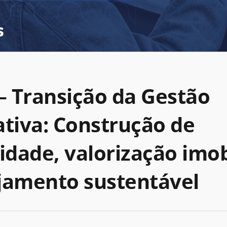
s
 – Transição da Gestão
ativa: Construção de
dade, valorização imob
jamento sustentável