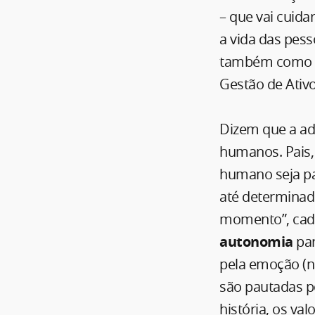
– que vai cuidar
a vida das pess
também como 
Gestão de Ativo
Dizem que a ad
humanos. Pais, 
humano seja pa
até determinad
momento”, cada
autonomia
par
pela emoção (n
são pautadas 
história, os va