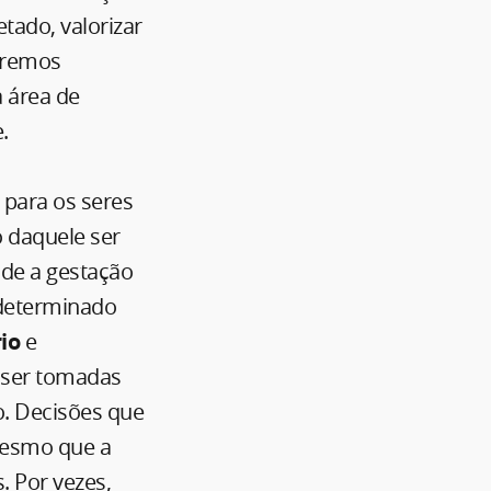
etado, valorizar
teremos
a área de
.
para os seres
o daquele ser
sde a gestação
“determinado
rio
e
 ser tomadas
o. Decisões que
mesmo que a
. Por vezes,