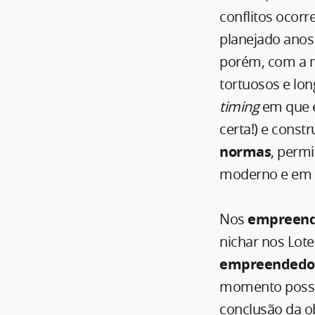
conflitos ocorr
planejado anos 
porém, com a m
tortuosos e lo
timing
em que e
certa!) e cons
normas
, perm
moderno e em 
Nos
empreendi
nichar nos Lot
empreendedo
momento possív
conclusão da o