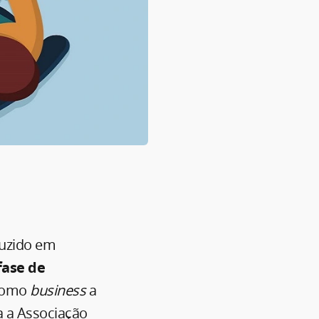
uzido em
fase de
 como
business
a
a a Associação