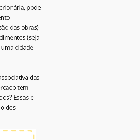
brionária, pode
ento
são das obras)
dimentos (seja
 uma cidade
associativa das
ercado tem
dos? Essas e
ão dos