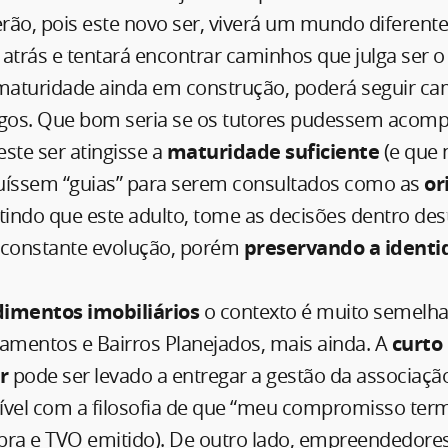
erão, pois este novo ser, viverá um mundo diferente
atrás e tentará encontrar caminhos que julga ser o
aturidade ainda em construção, poderá seguir c
ngos. Que bom seria se os tutores pudessem acomp
ste ser atingisse a
maturidade suficiente
(e que 
truíssem “guias” para serem consultados como as
or
itindo que este adulto, tome as decisões dentro d
constante evolução, porém
preservando a identi
mentos imobiliários
o contexto é muito semelha
eamentos e Bairros Planejados, mais ainda. A
curto 
r
pode ser levado a entregar a gestão da associaçã
el com a filosofia de que “meu compromisso ter
bra e TVO emitido). De outro lado, empreendedor