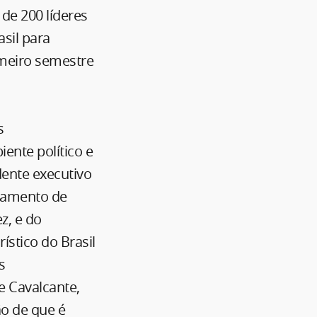
 de 200 líderes
asil para
imeiro semestre
s
iente político e
ente executivo
rtamento de
z, e do
ístico do Brasil
s
e Cavalcante,
ão de que é