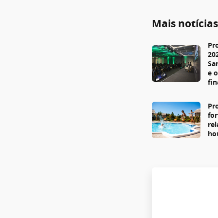
Mais notícia
Pr
20
Sa
e 
fi
Pr
fo
re
ho