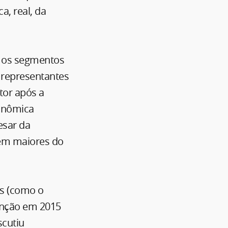
a, real, da
s os segmentos
s representantes
tor após a
conômica
esar da
bem maiores do
os (como o
enção em 2015
scutiu