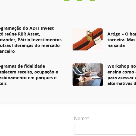
s
ogramação do ADIT Invest
26 reúne RBR Asset,
Artigo – O ba
ntander, Pátria Investimentos
torneira. Mas
outras lideranças do mercado
na saída
nanceiro
ogramas de fidelidade
Workshop no 
rtalecem receita, ocupação e
ensina como 
lacionamento em parques e
para acessar
téis
alternativas 
Nome*