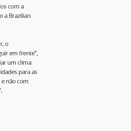
elos com a
 a Brazilian
, o
ir em frente”,
riar um clima
nidades para as
s e não com
.