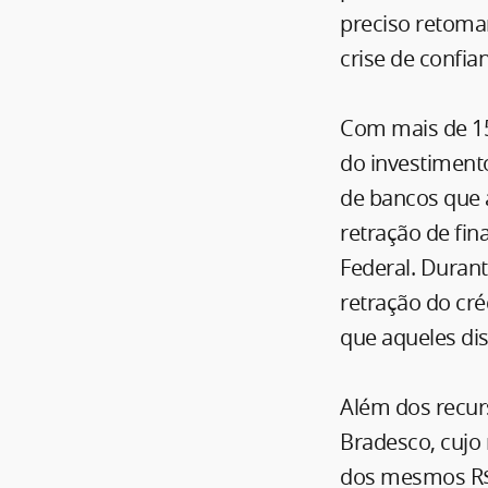
preciso retomar
crise de confia
Com mais de 15
do investimento
de bancos que 
retração de fi
Federal. Duran
retração do cré
que aqueles dis
Além dos recur
Bradesco, cujo
dos mesmos R$ 