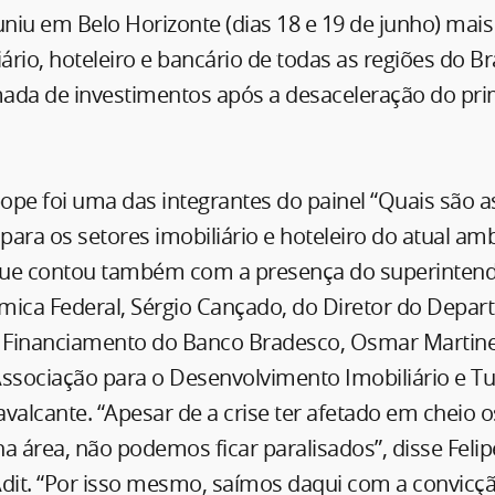
uniu em Belo Horizonte (dias 18 e 19 de junho) mais
iário, hoteleiro e bancário de todas as regiões do Br
omada de investimentos após a desaceleração do pr
bope foi uma das integrantes do painel “Quais são a
ara os setores imobiliário e hoteleiro do atual amb
ue contou também com a presença do superintend
mica Federal, Sérgio Cançado, do Diretor do Depa
Financiamento do Banco Bradesco, Osmar Martine
ssociação para o Desenvolvimento Imobiliário e Tur
Cavalcante. “Apesar de a crise ter afetado em cheio o
a área, não podemos ficar paralisados”, disse Felip
Adit. “Por isso mesmo, saímos daqui com a convicç