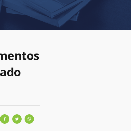
imentos
cado