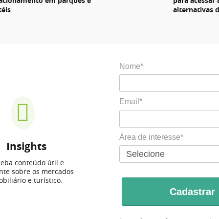
lacionamento em parques e
para acessar
téis
alternativas 
Nome*
Email*
Área de interesse*
Insights
eba conteúdo útil e
ante sobre os mercados
biliário e turístico.
Cadastrar