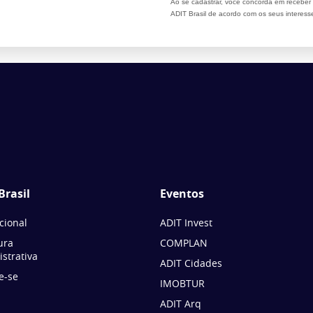
Ao se cadastrar, você concorda em recebe
ADIT Brasil de acordo com os seus interess
Brasil
Eventos
ucional
ADIT Invest
ura
COMPLAN
strativa
ADIT Cidades
e-se
IMOBTUR
ADIT Arq