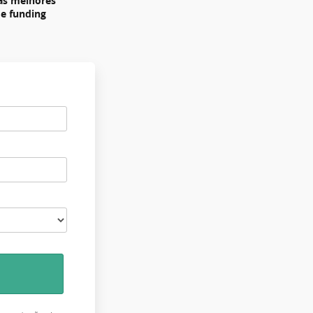
 as melhores
de funding