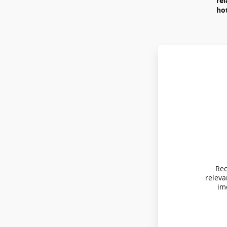
re
ho
Rec
relev
imo