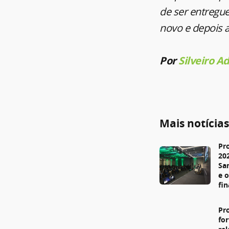
de ser entregue
novo e depois a
Por
Silveiro A
Mais notícia
Pr
20
Sa
e 
fi
Pr
fo