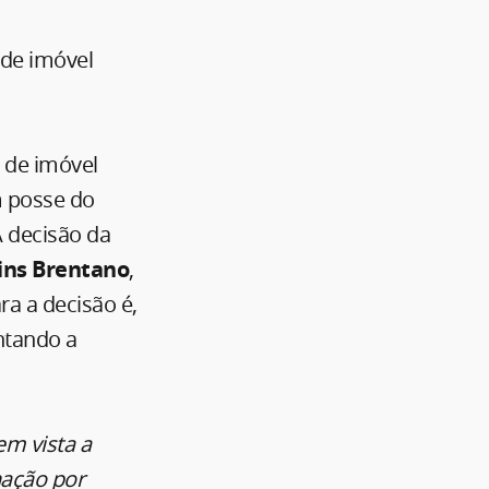
 de imóvel
o de imóvel
m posse do
A decisão da
ins Brentano
,
ra a decisão é,
ntando a
em vista a
nação por