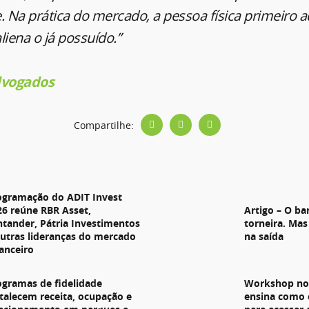
. Na prática do mercado, a pessoa física primeiro 
liena o já possuído.”
dvogados
Compartilhe:
s
ogramação do ADIT Invest
26 reúne RBR Asset,
Artigo – O ba
ntander, Pátria Investimentos
torneira. Mas
outras lideranças do mercado
na saída
nanceiro
ogramas de fidelidade
Workshop no 
rtalecem receita, ocupação e
ensina como 