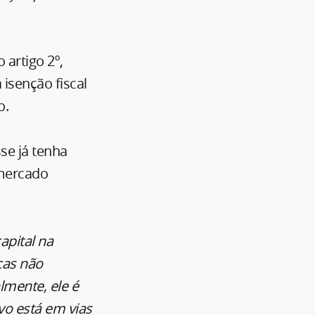
 artigo 2º,
 isenção fiscal
o.
sse já tenha
 mercado
apital na
cas não
mente, ele é
vo está em vias