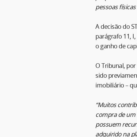
pessoas físicas
A decisão do ST
parágrafo 11, I
o ganho de capi
O Tribunal, por
sido previamen
imobiliário – q
“Muitos contrib
compra de um n
possuem recurs
adquirido na pl