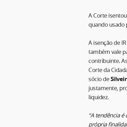
A Corte isentou
quando usado p
A isenção de IR
também vale pa
contribuinte. A
Corte da Cidad
sócio de
Silve
justamente, pr
liquidez.
“A tendência é 
própria finalid