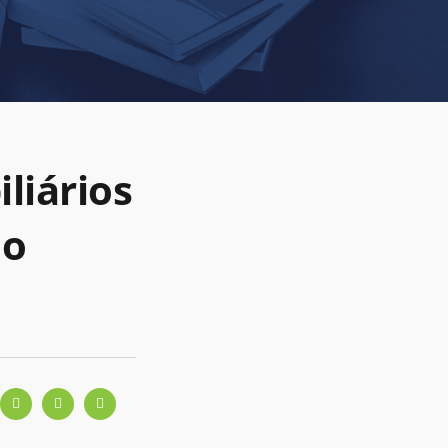
liários
do