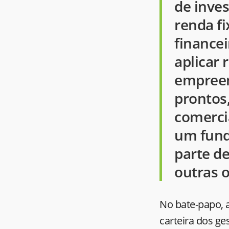
de inve
renda fi
financei
aplicar
empreen
prontos,
comerci
um fund
parte de
outras 
No bate-papo, a
carteira dos ge