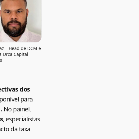
raz – Head de DCM e
a Urca Capital
s
ctivas dos
sponível para
d
.
No painel,
s
, especialistas
acto da taxa