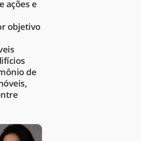
e ações e
r objetivo
veis
ifícios
imônio de
móveis,
entre