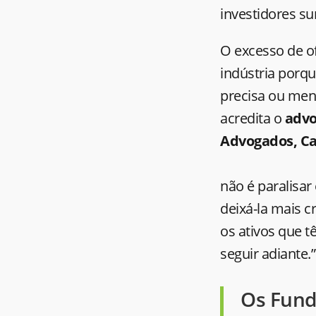
investidores su
O excesso de of
indústria porq
precisa ou men
acredita o
advo
Advogados, Car
não é paralisa
deixá-la mais c
os ativos que 
seguir adiante.”
Os Fund