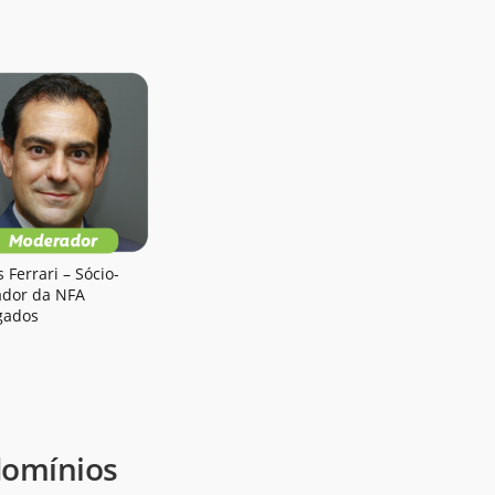
 Ferrari – Sócio-
dor da NFA
gados
domínios