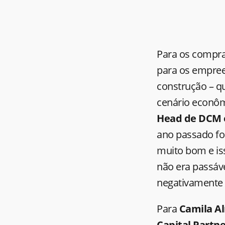
Para os comprad
para os empree
construção – q
cenário econôm
Head de DCM e 
ano passado foi
muito bom e iss
não era passáv
negativamente 
Para
Camila Al
Capital Partn