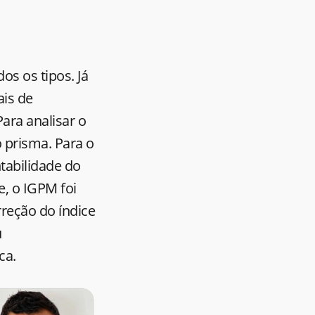
os os tipos. Já
is de
ara analisar o
 prisma. Para o
tabilidade do
e, o IGPM foi
rreção do índice
u
ca.