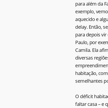
para além da F
exemplo, vemos
aquecido e al
delay. Então, s
para depois vi
Paulo, por exem
Camila. Ela af
diversas regiõe
empreendimento
habitação, com
semelhantes po
O déficit habit
faltar casa – e 