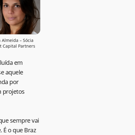
 Almeida – Sócia
t Capital Partners
fluída em
se aquele
nda por
 projetos
 que sempre vai
e. É o que Braz