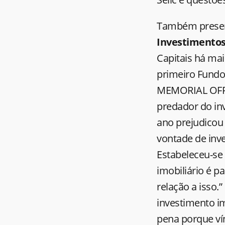
Também presen
Investimentos 
Capitais há mai
primeiro Fundo 
MEMORIAL OFFIC
predador do inv
ano prejudicou
vontade de inv
Estabeleceu-se
imobiliário é p
relação a isso.
investimento i
pena porque ví