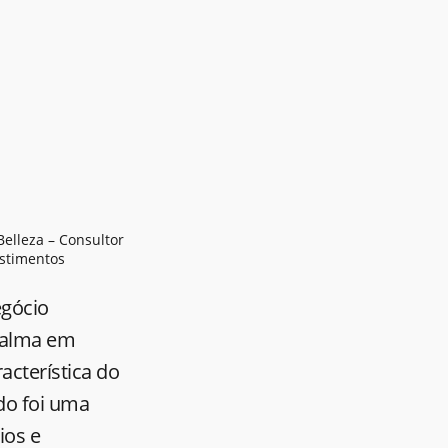
Belleza – Consultor
stimentos
egócio
 calma em
acterística do
do foi uma
ios e