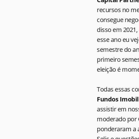
recursos no mer
consegue negoc
disso em 2021, 
esse ano eu ve
semestre do an
primeiro semes
eleição é mome
Todas essas co
Fundos Imobil
assistir em no
moderado por
ponderaram a al
Selic e questõe