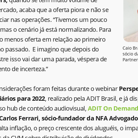
cado, acaba que a oferta piora e não se
iar nas operações. “Tivemos um pouco
mas o cenário já está normalizando. Para
jo menos oferta em relação ao primeiro
o passado. E imagino que depois do
Caio B
sócio d
tre isso vai dar uma parada, véspera de
Partner
nto de incerteza.”
nsiderações foram feitas durante o webinar
Perspe
iários para 2022
, realizado pela ADIT Brasil, e já di
sso hub de conteúdo audiovisual,
ADIT On Deman
Carlos Ferrari, sócio-fundador da NFA Advogado
ta inflação, o preço crescente dos aluguéis, o imp
s da CVM sobre distribuição de dividendos.