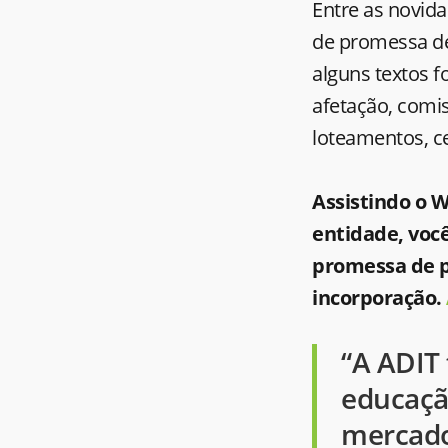
Entre as novida
de promessa de
alguns textos 
afetação, comis
loteamentos, c
Assistindo o W
entidade, voc
promessa de p
incorporação.
“A ADIT
educaçã
mercados