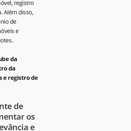
óvel, registro
. Além disso,
ônio de
móveis e
otes.
Tube da
tro da
e registro de
nte de
mentar os
levância e