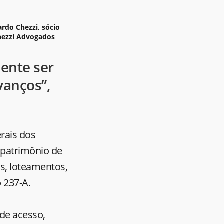
rdo Chezzi, sócio
hezzi Advogados
ente ser
vanços”,
rais dos
, patrimônio de
s, loteamentos,
o 237-A.
 de acesso,