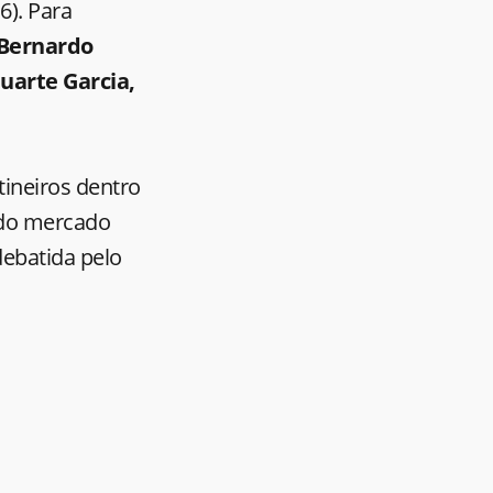
16). Para
Bernardo
Duarte Garcia,
ineiros dentro
 do mercado
 debatida pelo