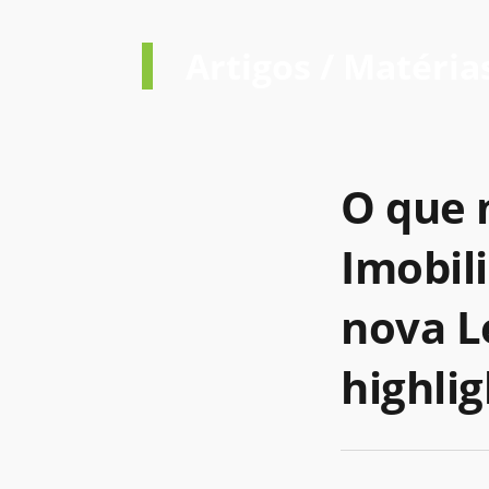
Artigos / Matéria
O que 
Imobil
nova L
highli