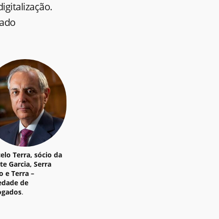
gitalização.
iado
elo Terra, sócio da
te Garcia, Serra
o e Terra –
edade de
ogados
.