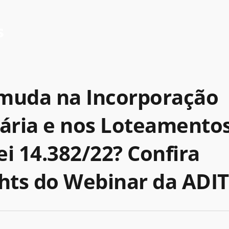
s
muda na Incorporação
iária e nos Loteamento
ei 14.382/22? Confira
ghts do Webinar da ADIT