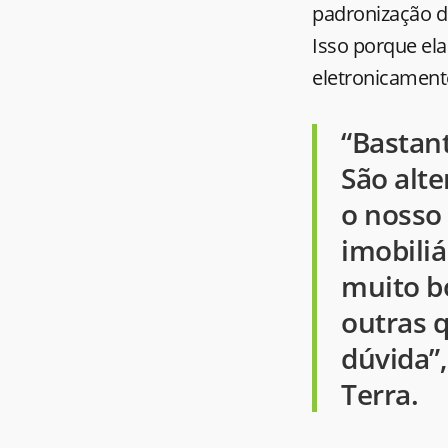
padronização de
Isso porque ela
eletronicament
“Bastan
São alt
o nosso 
imobili
muito bo
outras 
dúvida”
Terra.