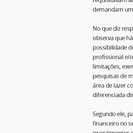
demandam um p
No que diz resp
observa que há
possibilidade 
profissional e/
limitações, exe
pesquisas de me
área de lazer c
diferenciada di
Segundo ele, pa
financeiro no 
investimentos