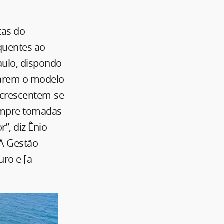
tas do
equentes ao
aulo, dispondo
tarem o modelo
 Acrescentem-se
empre tomadas
”, diz Ênio
PA Gestão
ro e [a