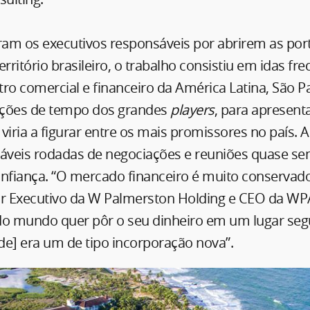
bram os executivos responsáveis por abrirem as por
ritório brasileiro, o trabalho consistiu em idas fr
ro comercial e financeiro da América Latina, São P
ações de tempo dos grandes
players
, para apresen
viria a figurar entre os mais promissores no país.
áveis rodadas de negociações e reuniões quase s
nfiança. “O mercado financeiro é muito conservador
or Executivo da W Palmerston Holding e CEO da W
do mundo quer pôr o seu dinheiro em um lugar segu
de] era um de tipo incorporação nova”.