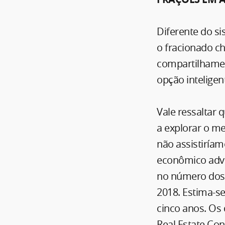
Diferente do si
o fracionado c
compartilhamen
opção inteligen
Vale ressaltar
a explorar o m
não assistiríam
econômico adve
no número dos
2018. Estima-s
cinco anos. Os 
Real Estate Con