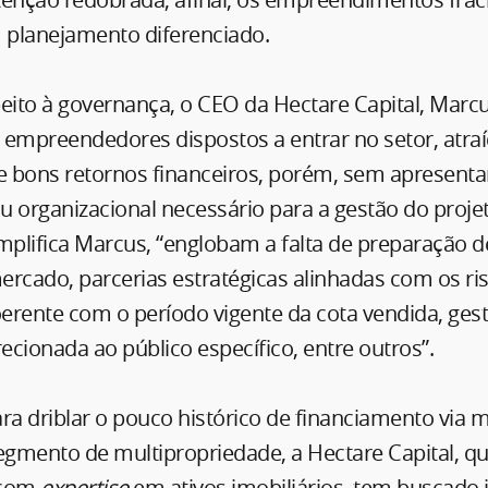
lanejamento diferenciado.
eito à governança, o CEO da Hectare Capital, Marcu
 empreendedores dispostos a entrar no setor, atraí
de bons retornos financeiros, porém, sem apresenta
ou organizacional necessário para a gestão do proje
mplifica Marcus, “englobam a falta de preparação de
rcado, parcerias estratégicas alinhadas com os ris
oerente com o período vigente da cota vendida, gest
recionada ao público específico, entre outros”.
ra driblar o pouco histórico de financiamento via
segmento de multipropriedade, a Hectare Capital, q
 com
expertise
em ativos imobiliários, tem buscado 