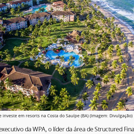
 investe em resorts na Costa do Sauípe (BA) (Imagem: Divulgação)
xecutivo da WPA, o líder da área de Structured Fin