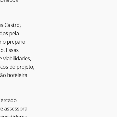
s Castro,
dos pela
r o preparo
to. Essas
 viabilidades,
cos do projeto,
ão hoteleira
 mercado
ue assessora
investidores