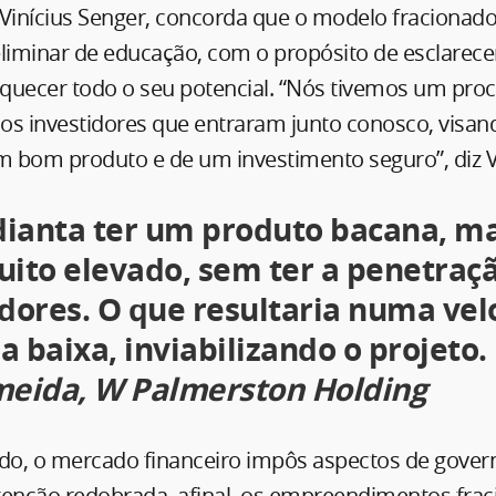
 Vinícius Senger, concorda que o modelo fracionad
iminar de educação, com o propósito de esclarecer
squecer todo o seu potencial. “Nós tivemos um pro
s investidores que entraram junto conosco, visan
m bom produto e de um investimento seguro”, diz Vi
ianta ter um produto bacana, m
uito elevado, sem ter a penetraç
ores. O que resultaria numa vel
 baixa, inviabilizando o projeto.
meida, W Palmerston Holding
, o mercado financeiro impôs aspectos de gover
tenção redobrada, afinal, os empreendimentos fra