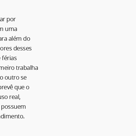
ar por
em uma
ara além do
dores desses
 férias
meiro trabalha
 o outro se
prevê que o
so real,
as possuem
ndimento.