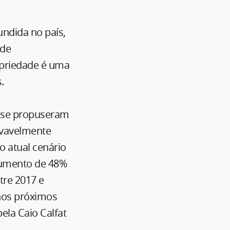
undida no país,
 de
opriedade é uma
.
e se propuseram
ovavelmente
o atual cenário
aumento de 48%
re 2017 e
nos próximos
ela Caio Calfat