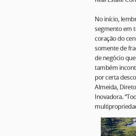
No início, lem
segmento em ter
coração do cent
somente de fr
de negócio que 
também incont
por certa desco
Almeida, Diret
Inovadora. “To
multiproprieda