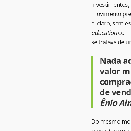
Investimentos,
movimento prel
e, claro, sem e
education
com o
se tratava de u
Nada ad
valor m
comprad
de venda
Ênio Al
Do mesmo modo
requisitavam a