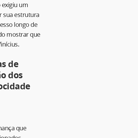
o exigiu um
 sua estrutura
cesso longo de
do mostrar que
nícius.
as de
ão dos
ocidade
nança que
cionados