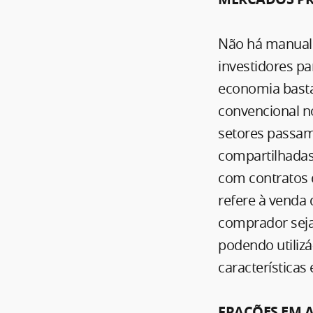
Não há manual 
investidores p
economia basta
convencional n
setores passam 
compartilhadas
com contratos 
refere à venda
comprador seja 
podendo utiliz
característica
FRAÇÕES EM 