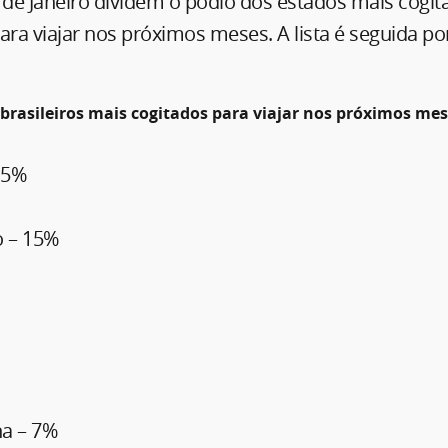
 de Janeiro dividem o pódio dos estados mais cogit
ara viajar nos próximos meses. A lista é seguida po
 brasileiros mais cogitados para viajar nos próximos me
15%
o – 15%
na – 7%