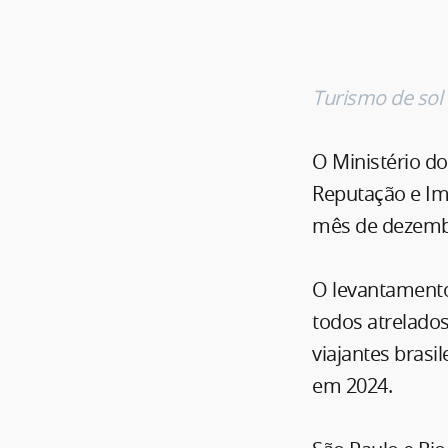
Turismo de sol 
O Ministério d
Reputação e Im
mês de dezembr
O levantamento
todos atrelado
viajantes brasi
em 2024.