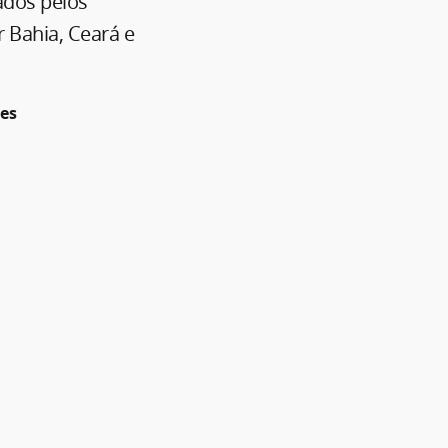
ados pelos
r Bahia, Ceará e
ses