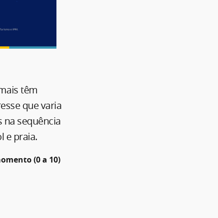
 mais têm
esse que varia
s na sequência
 e praia.
omento (0 a 10)