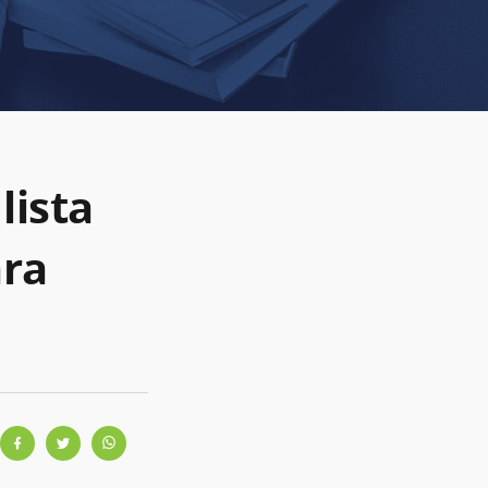
lista
ara