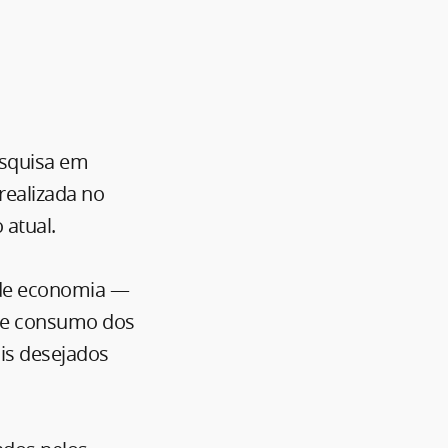
esquisa em
realizada no
 atual.
 de economia —
 de consumo dos
ais desejados