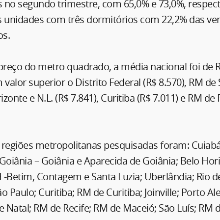
 no segundo trimestre, com 65,0% e 73,0%, respec
s unidades com três dormitórios com 22,2% das ve
os.
preço do metro quadrado, a média nacional foi de 
 valor superior o Distrito Federal (R$ 8.570), RM de
izonte e N.L. (R$ 7.841), Curitiba (R$ 7.011) e RM de 
e regiões metropolitanas pesquisadas foram: Cuiabá;
Goiânia – Goiânia e Aparecida de Goiânia; Belo Hor
-Betim, Contagem e Santa Luzia; Uberlândia; Rio de
 Paulo; Curitiba; RM de Curitiba; Joinville; Porto A
e Natal; RM de Recife; RM de Maceió; São Luís; RM 