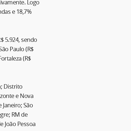
tivamente. Logo
ndas e 18,7%
R$ 5.924, sendo
 São Paulo (R$
Fortaleza (R$
 Distrito
izonte e Nova
 Janeiro; São
legre; RM de
de João Pessoa