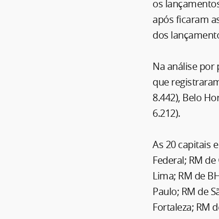
os lançamentos
após ficaram a
dos lançament
Na análise por 
que registraram
8.442), Belo Hor
6.212).
As 20 capitais 
Federal; RM de 
Lima; RM de BH 
Paulo; RM de São
Fortaleza; RM d