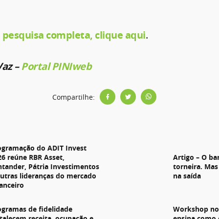
 pesquisa completa, clique aqui
.
Vaz –
Portal PINIweb
Compartilhe:
s
ogramação do ADIT Invest
26 reúne RBR Asset,
Artigo – O ba
ntander, Pátria Investimentos
torneira. Mas
outras lideranças do mercado
na saída
nanceiro
ogramas de fidelidade
Workshop no 
rtalecem receita, ocupação e
ensina como 