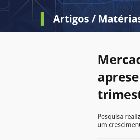
Artigos / Matéria
Mercad
aprese
trimes
Pesquisa reali
um cresciment