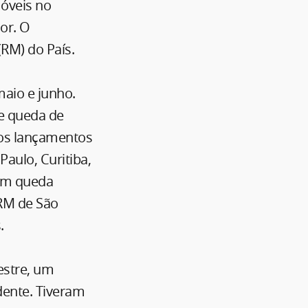
óveis no
or. O
(RM) do País.
maio e junho.
ve queda de
dos lançamentos
Paulo, Curitiba,
ram queda
 RM de São
.
estre, um
ente. Tiveram