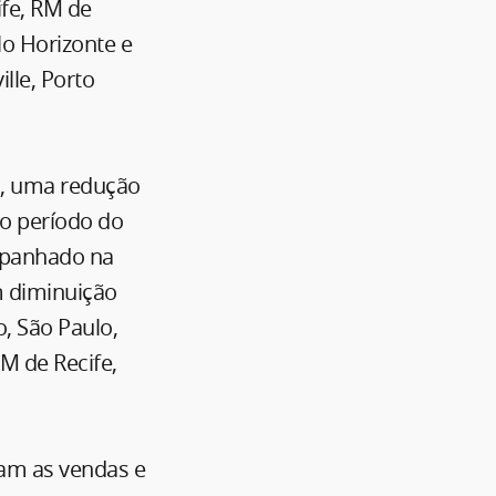
ife, RM de
lo Horizonte e
ille, Porto
is, uma redução
o período do
ompanhado na
m diminuição
o, São Paulo,
RM de Recife,
ram as vendas e