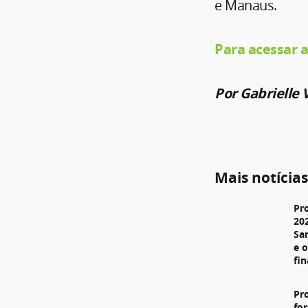
e Manaus.
Para acessar a
Por Gabrielle 
Mais notícia
Pr
20
Sa
e 
fi
Pr
fo