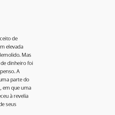
ceito de
rem elevada
 demolido. Mas
de dinheiro foi
spenso. A
 uma parte do
il, em que uma
ceu à revelia
de seus