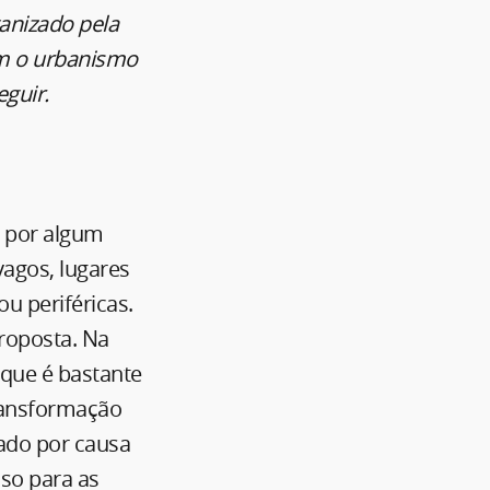
ganizado pela
am o urbanismo
eguir.
, por algum
agos, lugares
u periféricas.
roposta. Na
 que é bastante
ransformação
ado por causa
oso para as