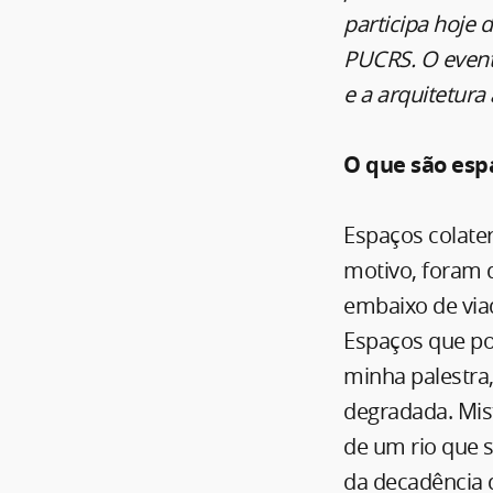
participa hoje 
PUCRS. O event
e a arquitetura 
O que são esp
Espaços colate
motivo, foram 
embaixo de viad
Espaços que po
minha palestra,
degradada. Mis
de um rio que 
da decadência d