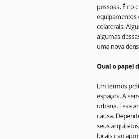
pessoas. É no c
equipamentos d
colaterais. Al
algumas dessas
uma nova densi
Qual o papel 
Em termos prát
espaços. A sen
urbana. Essa a
causa. Depende
seus arquiteto
locais não apr