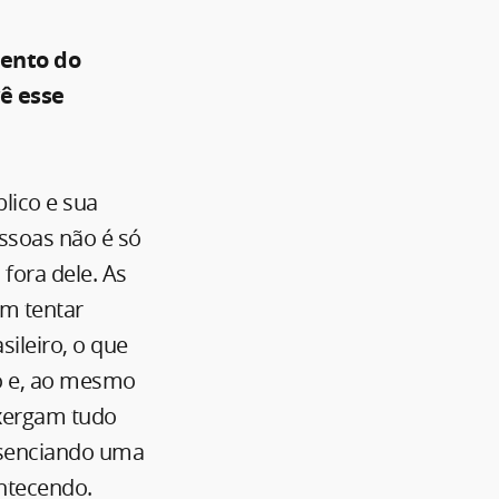
mento do
ê esse
lico e sua
essoas não é só
fora dele. As
m tentar
ileiro, o que
o e, ao mesmo
xergam tudo
esenciando uma
ntecendo.