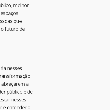
úblico, melhor
s espaços
essoas que
 o futuro de
ria nesses
 transformação
s abraçarem a
er público e de
estar nesses
r e entender o