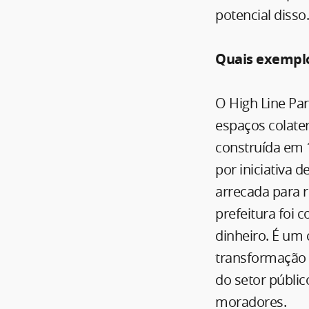
potencial disso
Quais exemplo
O High Line Pa
espaços colater
construída em 
por iniciativa 
arrecada para r
prefeitura foi
dinheiro. É um
transformação u
do setor públi
moradores.