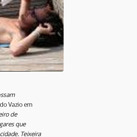
possam
 do Vazio em
eiro de
ugares que
dade. Teixeira