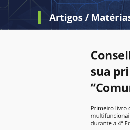
Artigos / Matéria
Conselh
sua pr
“Comun
Primeiro livro
multifuncionai
durante a 4ª 