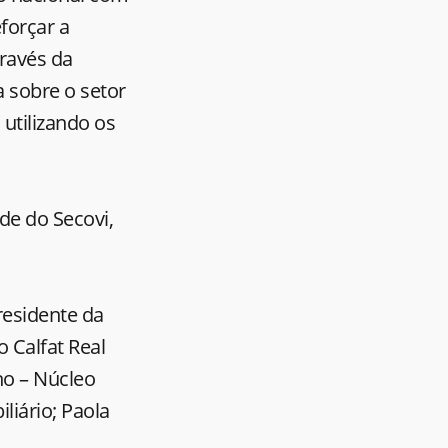
forçar a
través da
a sobre o setor
 utilizando os
de do Secovi,
residente da
o Calfat Real
ho – Núcleo
iário; Paola