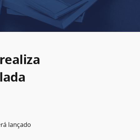
realiza
ulada
erá lançado