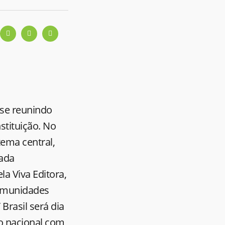
 se reunindo
nstituição. No
ema central,
lada
la Viva Editora,
comunidades
Brasil será dia
o nacional com