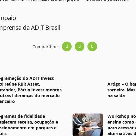
ampaio
mprensa da ADIT Brasil
Compartilhe:
s
ogramação do ADIT Invest
26 reúne RBR Asset,
Artigo – O ba
ntander, Pátria Investimentos
torneira. Mas
outras lideranças do mercado
na saída
nanceiro
ogramas de fidelidade
Workshop no 
rtalecem receita, ocupação e
ensina como 
lacionamento em parques e
para acessar
téis
alternativas 