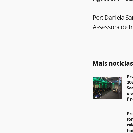
Por: Daniela S
Assessora de I
Mais notícia
Pr
20
Sa
e 
fi
Pr
fo
re
ho