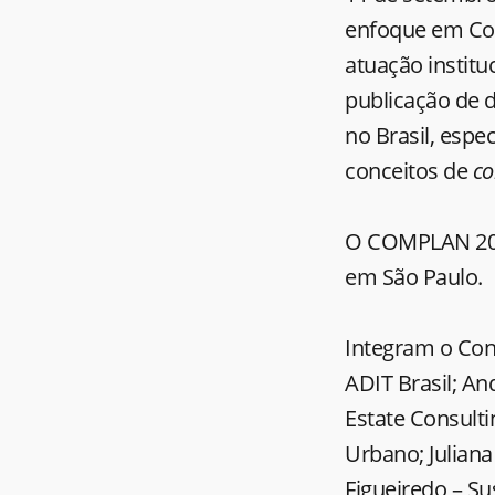
enfoque em Com
atuação institu
publicação de d
no Brasil, espe
conceitos de
co
O COMPLAN 2014
em São Paulo.
Integram o Cons
ADIT Brasil; An
Estate Consulti
Urbano; Julian
Figueiredo – S