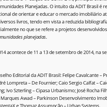
unidades Planejadas. O intuito da ADIT Brasil é re
cional de orientar e educar o mercado imobiliário a
iversos livros, tendo em vista a reduzida bibliografi
cialmente no que se refere a projetos desenvolvidos
munidades planejadas
.
 acontece de 11 a 13 de setembro de 2014, na se
elho Editorial da ADIT Brasil: Felipe Cavalcante – P
dré Lompreta – De Fournier; Caio Sergio Calfat – Cai
ng; Ivo Szterling – Cipasa Urbanismo; José Rocha Fil
a Marques Awad – Parkinson Desenvolvimento Imobil
ustentaX e Thomaz Assumpção – Urban Systems.