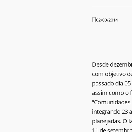
02/09/2014
Desde dezembro
com objetivo def
passado dia 05
assim como o fo
“Comunidades Pl
integrando 23 
planejadas. O l
11 de setembro