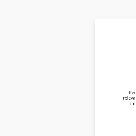
Rec
relev
imo