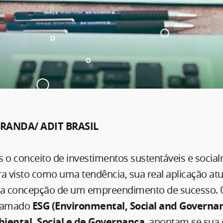
IRANDA/ ADIT BRASIL
s o conceito de investimentos sustentáveis e socia
a visto como uma tendência, sua real aplicação at
na concepção de um empreendimento de sucesso. O
chamado
ESG (Environmental, Social and Governa
iental, Social e de Governança
, apontam se sua