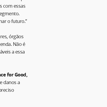
es com essas
segmento.
ar o futuro.”
res, órgãos
genda. Não é
áveis a essa
ce for Good,
de danos a
preciso