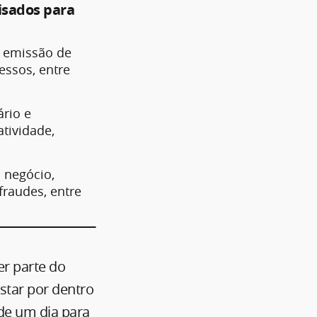
lisados para
a emissão de
essos, entre
rio e
tividade,
 negócio,
fraudes, entre
er parte do
estar por dentro
de um dia para