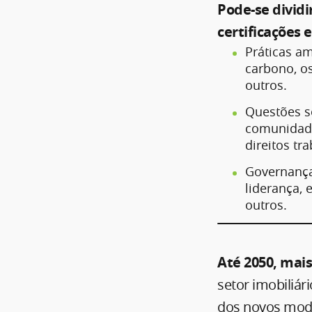
Pode-se dividi
certificações 
Práticas a
carbono, os
outros.
Questões s
comunidade 
direitos tra
Governança
liderança, 
outros.
Até 2050, mai
setor imobiliár
dos novos mode