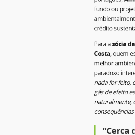
fundo ou projet
ambientalmente
crédito sustent
Para a
sócia d
Costa
, quem es
melhor ambient
paradoxo intere
nada for feito,
gás de efeito e
naturalmente, 
consequências 
“Cerca 