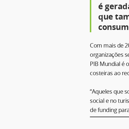
é gerada
que ta
consumi
Com mais de 20
organizações se
PIB Mundial é 
costeiras ao re
“Aqueles que s
social e no tu
de funding para