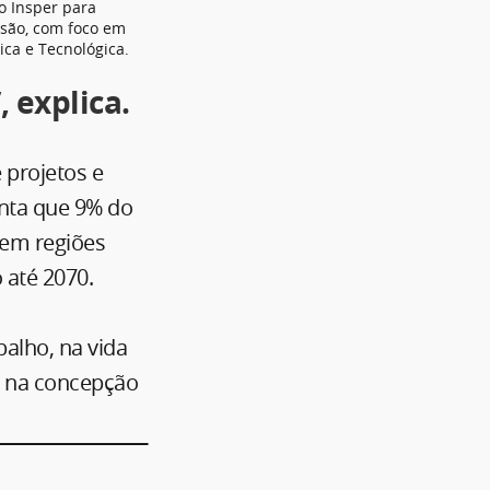
o Insper para
usão, com foco em
ca e Tecnológica.
 explica.
 projetos e
onta que 9% do
 em regiões
o até 2070.
alho, na vida
m na concepção