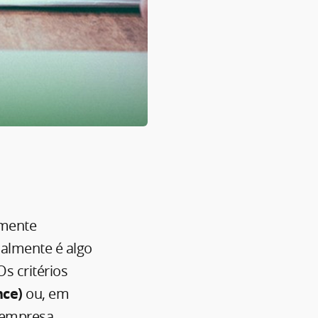
lmente
ualmente é algo
s critérios
nce)
ou, em
 empresa,