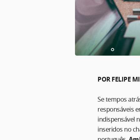
POR FELIPE M
Se tempos atrá
responsáveis er
indispensável 
inseridos no 
português,
Amb