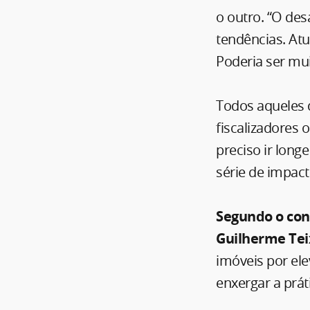
o outro. “O de
tendências. At
Poderia ser mu
Todos aqueles 
fiscalizadores 
preciso ir long
série de impac
Segundo o con
Guilherme Tei
imóveis por ele
enxergar a prá