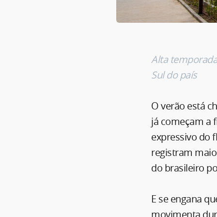
Alta temporada 
Sul do país
O verão está c
já começam a f
expressivo do 
registram maio
do brasileiro p
E se engana qu
movimenta dura