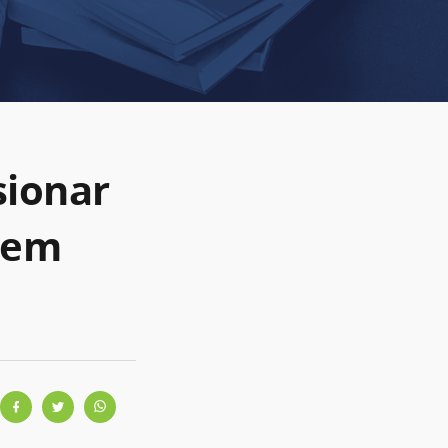
sionar
 em