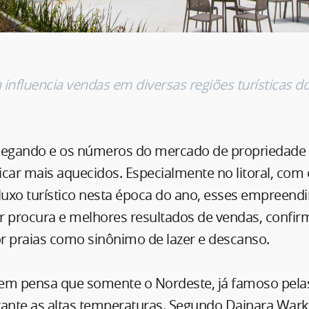
influencia vendas em diversas regiões turísticas d
hegando e os números do mercado de propriedade
icar mais aquecidos. Especialmente no litoral, co
fluxo turístico nesta época do ano, esses empreen
r procura e melhores resultados de vendas, confi
or praias como sinônimo de lazer e descanso.
em pensa que somente o Nordeste, já famoso pelas
nte as altas temperaturas. Segundo Dainara Wark