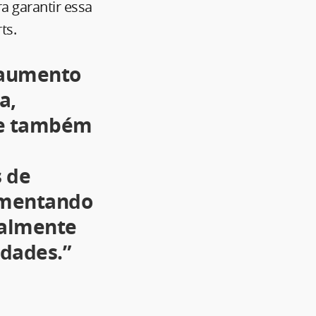
a garantir essa
ts.
 aumento
a,
e também
 de
umentando
nalmente
idades.”