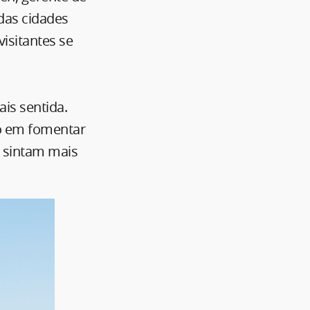
das cidades
isitantes se
ais sentida.
co em fomentar
e sintam mais