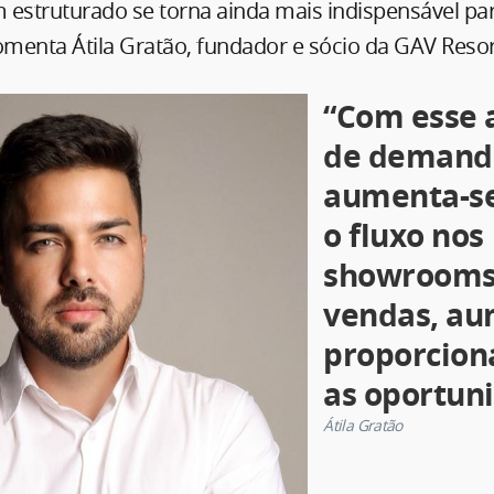
struturado se torna ainda mais indispensável par
menta Átila Gratão, fundador e sócio da GAV Resor
“Com esse
de demand
aumenta-s
o fluxo nos
showrooms
vendas, a
proporcio
as oportun
Átila Gratão