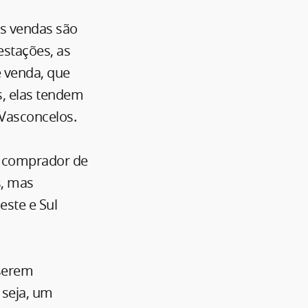
as vendas são
estações, as
e venda, que
s, elas tendem
Vasconcelos.
do comprador de
s, mas
este e Sul
 serem
 seja, um