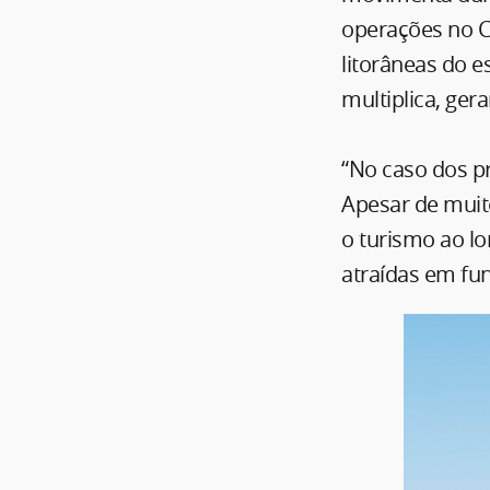
operações no C
litorâneas do e
multiplica, ge
“No caso dos pr
Apesar de muit
o turismo ao lo
atraídas em fu