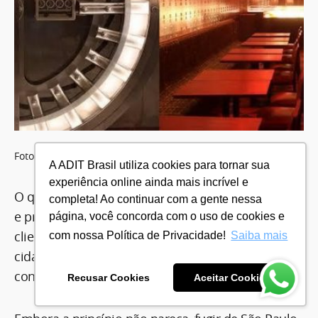
Fotografia do Bar do Cofre originalmente publicada no
link
.
A ADIT Brasil utiliza cookies para tornar sua
experiência online ainda mais incrível e
O que a XP sempre fez melhor do que os bancões
completa! Ao continuar com a gente nessa
e precisa continuar fazendo é se aproximar dos
página, você concorda com o uso de cookies e
clientes e potencializar a cultura já existente na
com nossa Política de Privacidade!
Saiba mais
cidade. Afinal de contas, seus clientes estão e
continuarão na cidade.
Recusar Cookies
Aceitar Cookies