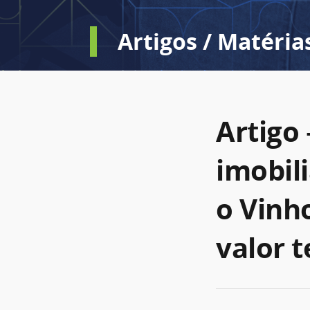
Artigos / Matéria
Artigo
imobil
o Vinh
valor t