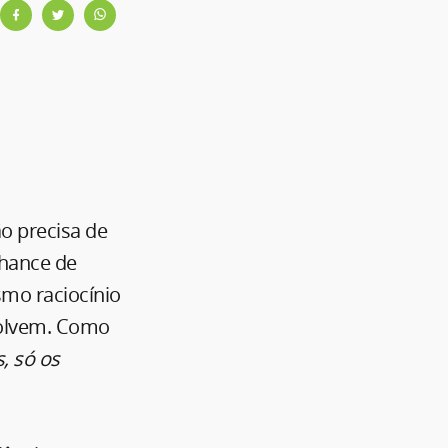
ão precisa de
chance de
smo raciocínio
volvem. Como
, só os