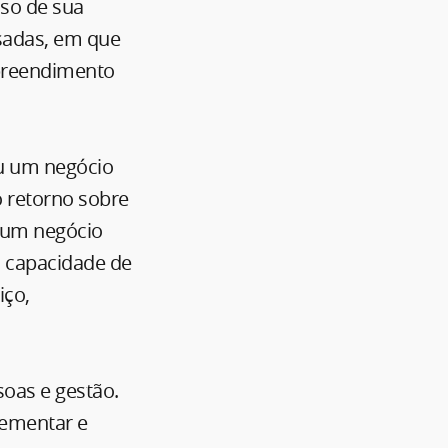
sso de sua
sadas, em que
mpreendimento
 um negócio
o retorno sobre
 é um negócio
 à capacidade de
iço,
soas e gestão.
lementar e