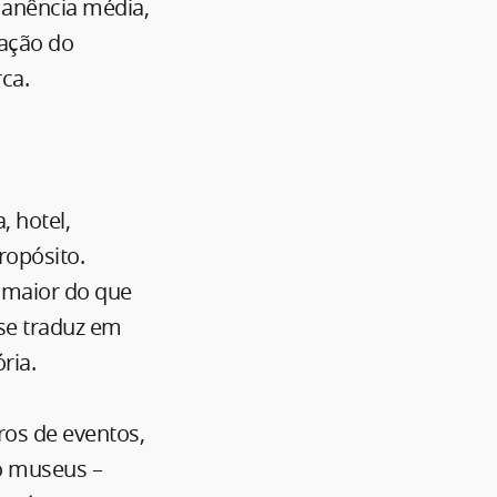
manência média,
zação do
rca.
, hotel,
ropósito.
 maior do que
 se traduz em
ria.
ros de eventos,
mo museus –