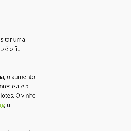
isitar uma
o é o fio
ia, o aumento
ntes e até a
lotes. O vinho
ng
, um