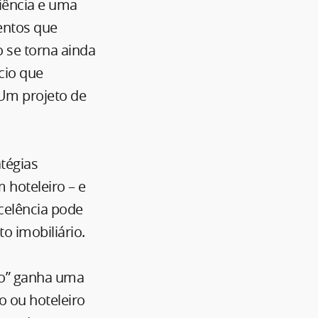
ciência e uma
entos que
o se torna ainda
cio que
 Um projeto de
tégias
hoteleiro – e
celência pode
o imobiliário.
ção” ganha uma
o ou hoteleiro