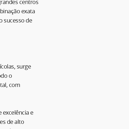
grandes centros
mbinação exata
 o sucesso de
ícolas, surge
odo o
tal, com
 excelência e
es de alto