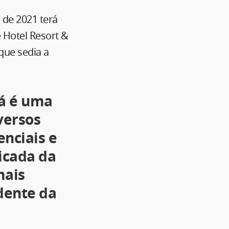
 de 2021 terá
 Hotel Resort &
que sedia a
já é uma
versos
enciais e
icada da
mais
dente da