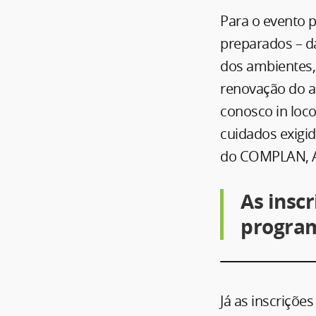
Para o evento p
preparados – da
dos ambientes, 
renovação do ar
conosco in loc
cuidados exigid
do COMPLAN, AD
As inscr
program
Já as inscriçõe