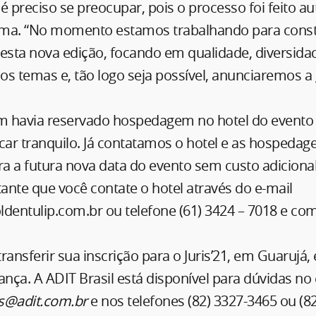
é preciso se preocupar, pois o processo foi feito 
ma. “No momento estamos trabalhando para const
sta nova edição, focando em qualidade, diversida
s temas e, tão logo seja possível, anunciaremos a g
 havia reservado hospedagem no hotel do evento –
ficar tranquilo. Já contatamos o hotel e as hospeda
a a futura nova data do evento sem custo adicional
nte que você contate o hotel através do e-mail
dentulip.com.br ou telefone (61) 3424 – 7018 e com
ransferir sua inscrição para o Juris’21, em Guarujá, 
ança. A ADIT Brasil está disponível para dúvidas no 
s@adit.com.br
e nos telefones (82) 3327-3465 ou (8