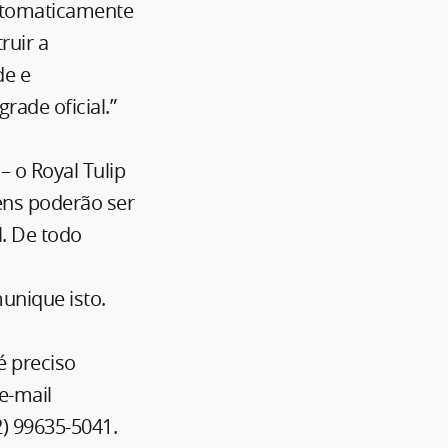
automaticamente
ruir a
de e
rade oficial.”
 o Royal Tulip
gens poderão ser
. De todo
unique isto.
é preciso
e-mail
2) 99635-5041.