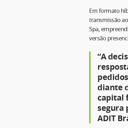
Em formato híbr
transmissão ao
Spa, empreendi
versão presenc
“A deci
respost
pedidos
diante 
capital
segura 
ADIT Bra