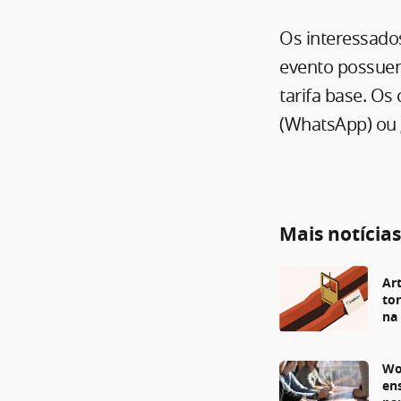
Os interessado
evento possuem
tarifa base. Os
(WhatsApp) ou
Mais notícia
Art
to
na
Wo
en