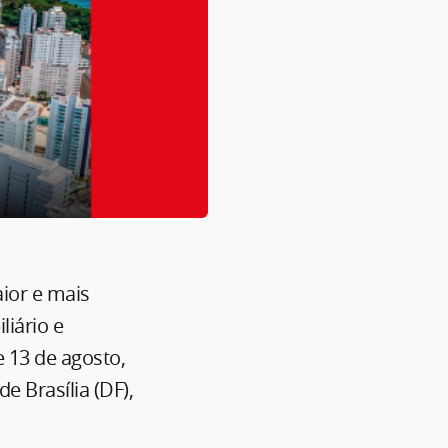
aior e mais
liário e
e 13 de agosto,
e Brasília (DF),