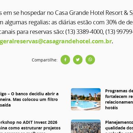
s em se hospedar no Casa Grande Hotel Resort & S
 algumas regalias: as diárias estão com 30% de de
 canais para reservas são: (13) 3389-4000, (13) 9979
geralreservas@casagrandehotel.com.br
.
Compartilhe:
s
Programas de
igo – O banco decidiu abrir a
fortalecem re
rneira. Mas colocou um filtro
relacionamen
 saída
hotéis
rkshop no ADIT Invest 2026
Planejamento
sina como estruturar projetos
qualidade do