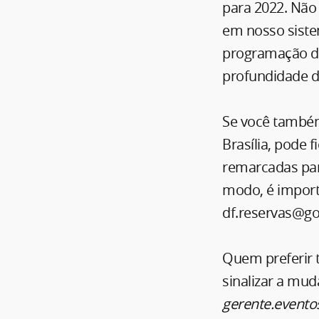
para 2022. Não 
em nosso siste
programação de
profundidade do
Se você também
Brasília, pode 
remarcadas par
modo, é importa
df.reservas@gol
Quem preferir t
sinalizar a mud
gerente.evento