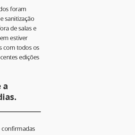
idos foram
e sanitização
ora de salas e
uem estiver
os com todos os
ecentes edições
e a
ias.
 e confirmadas