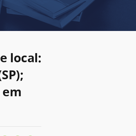
e local:
SP);
á em