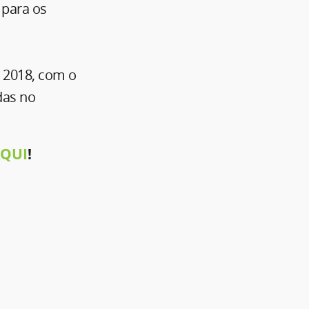
 para os
e 2018, com o
das no
QUI
!