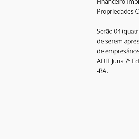
Financeiro-Imob
Propriedades C
Serão 04 (quat
de serem apres
de empresários
ADIT Juris 7° E
-BA.