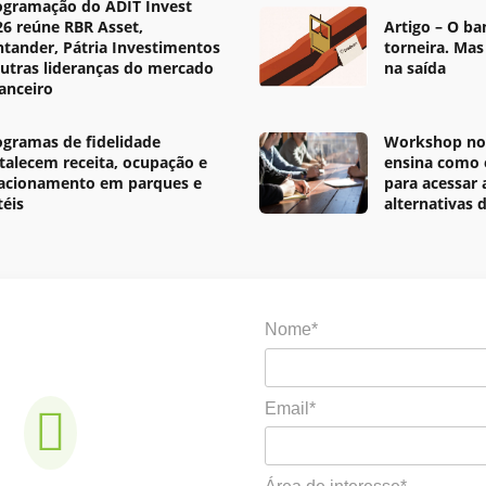
ogramação do ADIT Invest
26 reúne RBR Asset,
Artigo – O ba
ntander, Pátria Investimentos
torneira. Mas
outras lideranças do mercado
na saída
nanceiro
ogramas de fidelidade
Workshop no 
rtalecem receita, ocupação e
ensina como 
lacionamento em parques e
para acessar
téis
alternativas 
Nome*
Email*