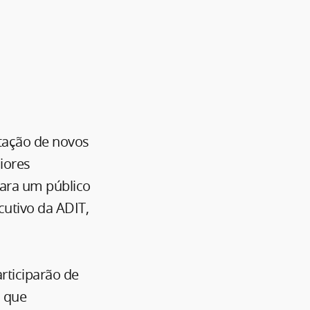
tação de novos
iores
para um público
ecutivo da ADIT,
articiparão de
o que