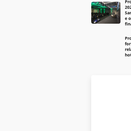
Pr
20
Sa
e 
fi
Pr
fo
re
ho