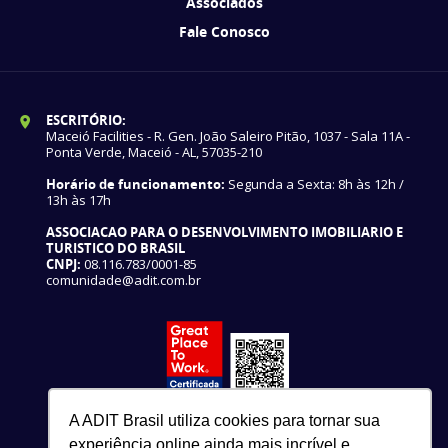
Associados
Fale Conosco
ESCRITÓRIO:
Maceió Facilities - R. Gen. João Saleiro Pitão, 1037 - Sala 11A -
Ponta Verde, Maceió - AL, 57035-210
Horário de funcionamento:
Segunda a Sexta: 8h às 12h /
13h às 17h
ASSOCIACAO PARA O DESENVOLVIMENTO IMOBILIARIO E
TURISTICO DO BRASIL
CNPJ:
08.116.783/0001-85
comunidade@adit.com.br
A ADIT Brasil utiliza cookies para tornar sua
experiência online ainda mais incrível e