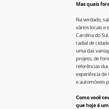
Mas quais for
Na verdade, sa
vários locais e
Carolina do Su
radial de cidad
uma das vantag
projeto, de for
referências du
experiência de 
e automóveis p
Como você tev
que hoje é u