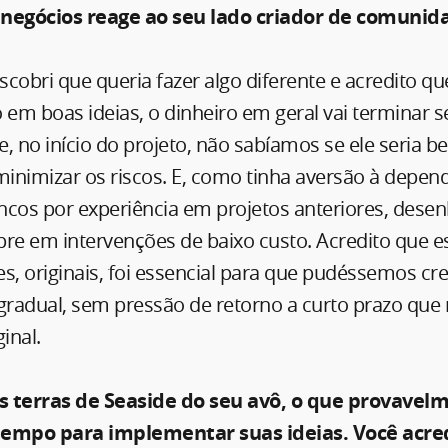
egócios reage ao seu lado criador de comunid
cobri que queria fazer algo diferente e acredito qu
 em boas ideias, o dinheiro em geral vai terminar 
ue, no início do projeto, não sabíamos se ele seria 
inimizar os riscos. E, como tinha aversão à depen
ncos por experiência em projetos anteriores, des
e em intervenções de baixo custo. Acredito que e
s, originais, foi essencial para que pudéssemos cr
gradual, sem pressão de retorno a curto prazo que
inal.
s terras de Seaside do seu avô, o que provavel
tempo para implementar suas ideias. Você acre