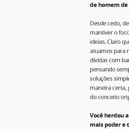
de homem de n
Desde cedo, des
mantiver o foco
ideias. Claro q
atuamos para m
dívidas com ba
pensando sempr
soluções simple
maneira certa, 
do conceito orig
Você herdou a
mais poder e 