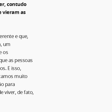
er, contudo
e vieram as
erente e que,
a, um
e os
que as pessoas
s. E isso,
icamos muito
ão para
 viver, de fato,