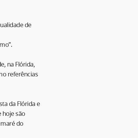
ualidade de
smo”.
, na Flórida,
mo referências
ta da Flórida e
 hoje são
a maré do