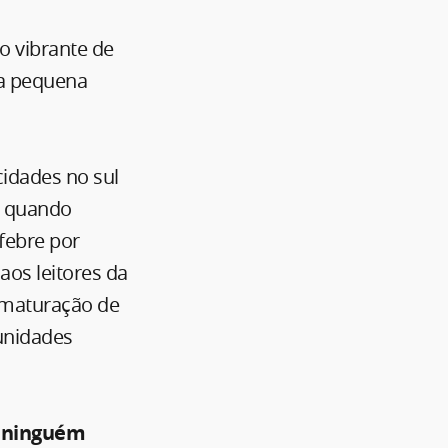
o vibrante de
ma pequena
cidades no sul
, quando
 febre por
aos leitores da
 maturação de
unidades
, ninguém