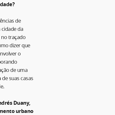
idade?
ências de
a cidade da
 no traçado
tumo dizer que
nvolver o
rporando
iação de uma
a de suas casas
e.
ndrés Duany,
amento urbano