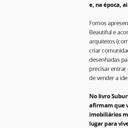
e, na época, 
Fomos apresent
Beautiful e ac
arquitetos (co
criar comunidad
desenhadas par
precisar entra
de vender a id
No livro Subu
afirmam que v
imobiliários 
lugar para vi