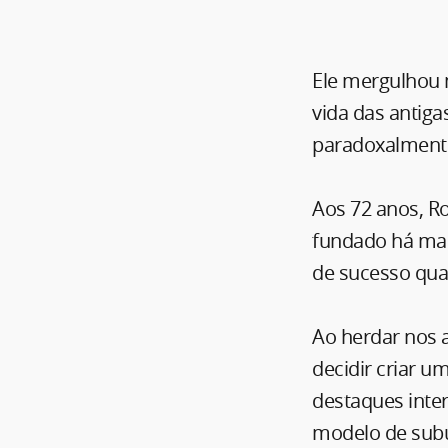
Ele mergulhou 
vida das antiga
paradoxalment
Aos 72 anos, Ro
fundado há mai
de sucesso qua
Ao herdar nos a
decidir criar 
destaques inte
modelo de subú