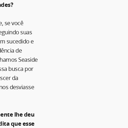
ades?
e, se você
seguindo suas
bem sucedido e
dência de
enhamos Seaside
ssa busca por
escer da
 nos desviasse
mente lhe deu
dita que esse