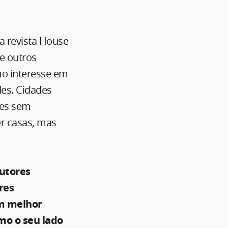
a revista House
e outros
mo interesse em
des. Cidades
res sem
r casas, mas
autores
res
um melhor
mo o seu lado