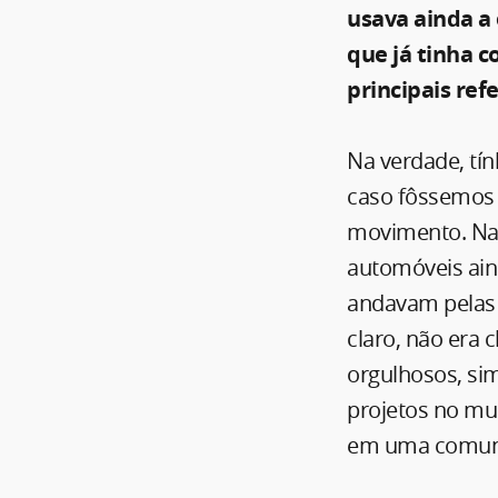
usava ainda a
que já tinha c
principais ref
Na verdade, tí
caso fôssemos 
movimento. Na
automóveis ain
andavam pelas r
claro, não era
orgulhosos, si
projetos no mun
em uma comun