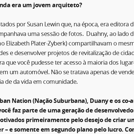
ainda era um jovem arquiteto?
ados por Susan Lewin que, na época, era editora d
ompanhava uma sessão de fotos. Duahny, ao lado d
mo Elizabeth Plater-Zyberk) compartilhavam o mes
es e desenvolver projetos de revitalização de cida
a que você pudesse ter acesso à maioria dos luga
r em um automóvel. Não se tratava apenas de vende
eia de da vida em comunidade.
rban Nation (Nação Suburbana), Duany e os co-
ocê faz parte de uma geração de desenvolvedo
motivados primeiramente pelo desejo de criar 
ver – e somente em segundo plano pelo lucro. Co