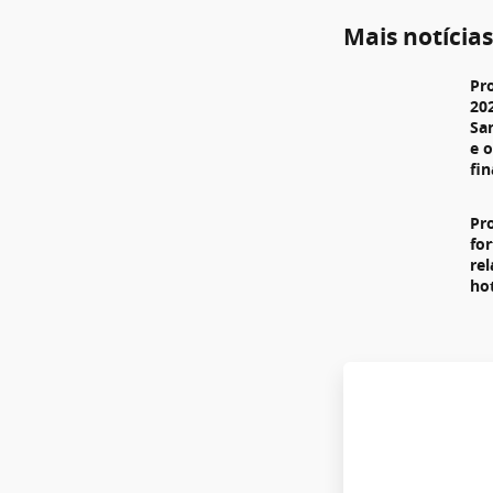
Mais notícia
Pr
20
Sa
e 
fi
Pr
fo
re
ho