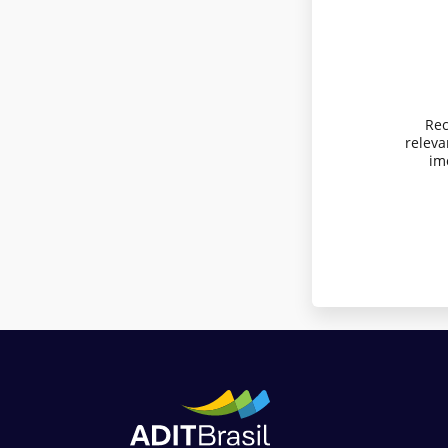
Rec
relev
imo