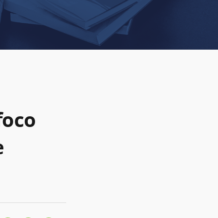
foco
e