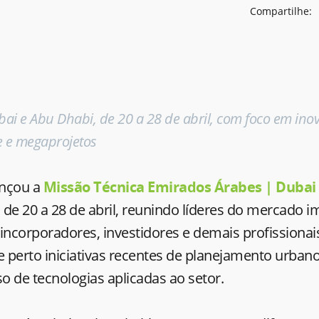
Compartilhe:
bai e Abu Dhabi, de 20 a 28 de abril, com foco em ino
e e megaprojetos
ançou a
Missão Técnica Emirados Árabes | Dubai
de 20 a 28 de abril, reunindo líderes do mercado im
incorporadores, investidores e demais profissionai
 perto iniciativas recentes de planejamento urbano
so de tecnologias aplicadas ao setor.