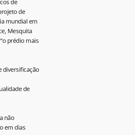
rcos de
projeto de
ncia mundial em
ce, Mesquita
 “o prédio mais
 diversificação
qualidade de
ra não
to em dias