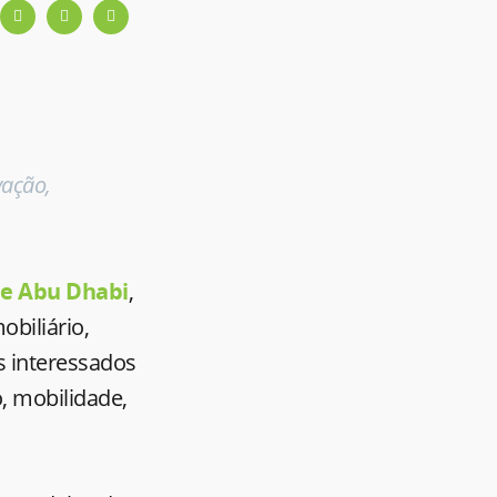
vação,
 e Abu Dhabi
,
obiliário,
s interessados
, mobilidade,