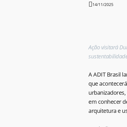
14/11/2025
Ação visitará Du
sustentabilidad
A ADIT Brasil l
que acontecerá 
urbanizadores, 
em conhecer de
arquitetura e u