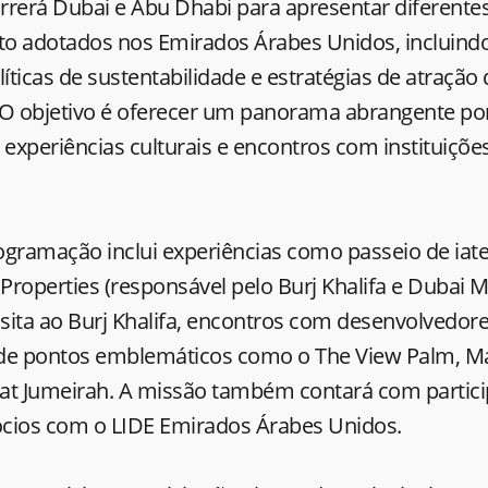
rrerá Dubai e Abu Dhabi para apresentar diferent
o adotados nos Emirados Árabes Unidos, incluindo
líticas de sustentabilidade e estratégias de atração
 O objetivo é oferecer um panorama abrangente po
s, experiências culturais e encontros com instituiçõe
ogramação inclui experiências como passeio de iate
 Properties (responsável pelo Burj Khalifa e Dubai M
isita ao Burj Khalifa, encontros com desenvolvedo
de pontos emblemáticos como o The View Palm, Ma
at Jumeirah. A missão também contará com parti
cios com o LIDE Emirados Árabes Unidos.