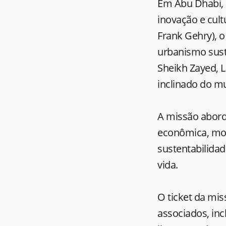
Em Abu Dhabi, o
inovação e cult
Frank Gehry), o
urbanismo suste
Sheikh Zayed, 
inclinado do m
A missão abord
econômica, mod
sustentabilidad
vida.
O ticket da mis
associados, inc