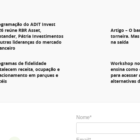
s
ogramação do ADIT Invest
26 reúne RBR Asset,
Artigo – O ba
ntander, Pátria Investimentos
torneira. Mas
outras lideranças do mercado
na saída
nanceiro
ogramas de fidelidade
Workshop no 
rtalecem receita, ocupação e
ensina como 
lacionamento em parques e
para acessar
téis
alternativas 
Nome*
Email*