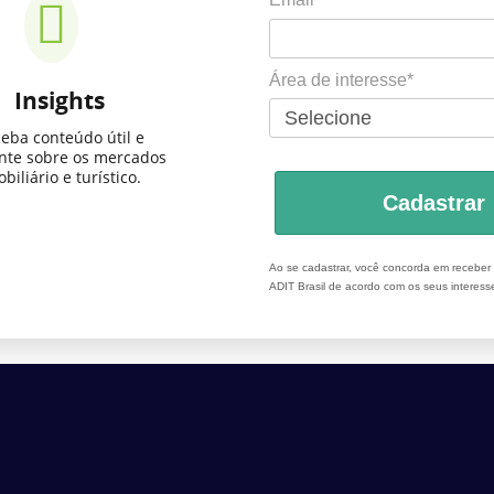
Área de interesse*
Insights
eba conteúdo útil e
ante sobre os mercados
biliário e turístico.
Cadastrar
Ao se cadastrar, você concorda em recebe
ADIT Brasil de acordo com os seus interess