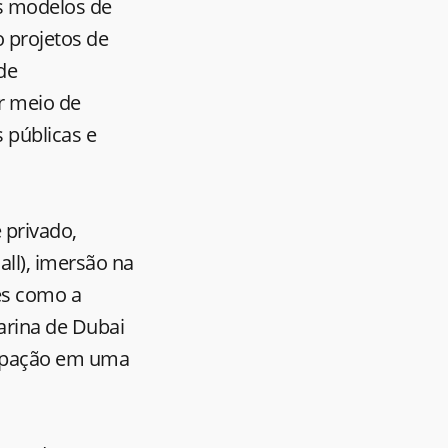
es modelos de
 projetos de
 de
r meio de
s públicas e
 privado,
all), imersão na
res como a
rina de Dubai
cipação em uma