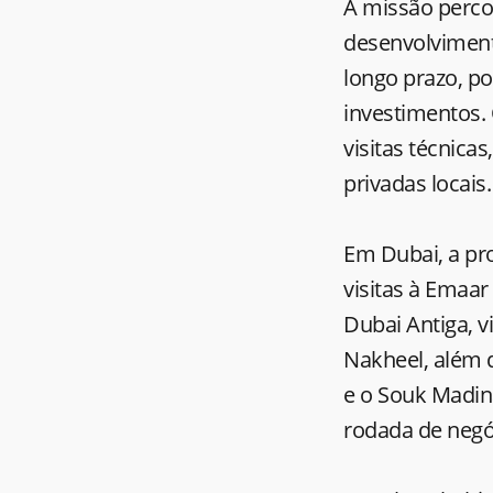
A missão perco
desenvolviment
longo prazo, po
investimentos.
visitas técnica
privadas locais.
Em Dubai, a pr
visitas à Emaar
Dubai Antiga, v
Nakheel, além 
e o Souk Madin
rodada de negó