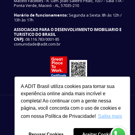
Maceió Facilities - R. Gen. João Saleiro Pitão, 1037 - Sala 11A -
Ponta Verde, Maceió - AL, 57035-210
Horário de funcionamento:
Segunda a Sexta: 8h às 12h /
13h às 17h
ASSOCIACAO PARA O DESENVOLVIMENTO IMOBILIARIO E
TURISTICO DO BRASIL
CNPJ:
08.116.783/0001-85
comunidade@adit.com.br
A ADIT Brasil utiliza cookies para tornar sua
experiência online ainda mais incrível e
completa! Ao continuar com a gente nessa
página, você concorda com o uso de cookies e
com nossa Política de Privacidade!
Saiba mais
82 3327-3465
Copyright © 2021
Recusar Cookies
Aceitar Cookies