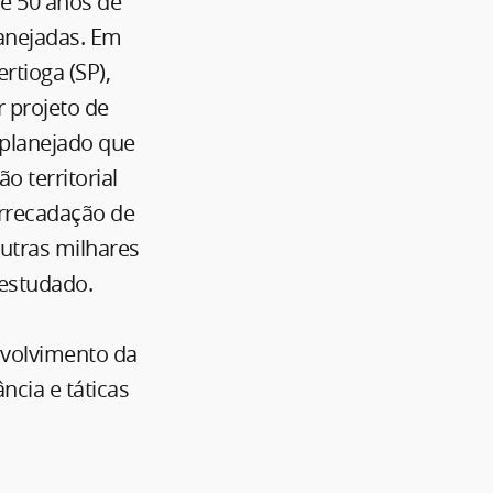
de 50 anos de
anejadas. Em
rtioga (SP),
 projeto de
o planejado que
o territorial
arrecadação de
utras milhares
 estudado.
nvolvimento da
ncia e táticas