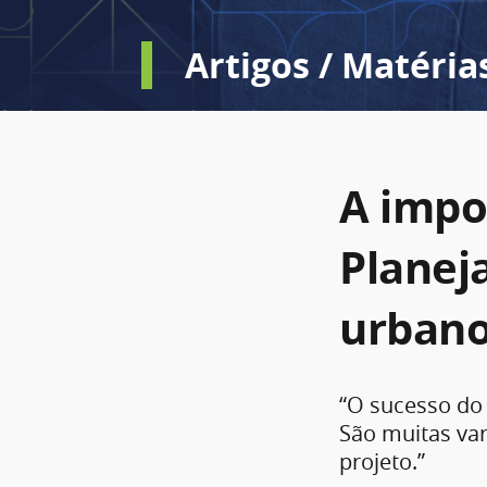
Artigos / Matéria
A impo
Planej
urban
“O sucesso do 
São muitas va
projeto.”