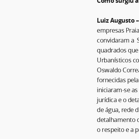
Como surgiu a
Luiz Augusto 
empresas Praias
convidaram a S
quadrados que 
Urbanísticos c
Oswaldo Correa
fornecidas pel
iniciaram-se a
jurídica e o d
de água, rede 
detalhamento d
o respeito e a