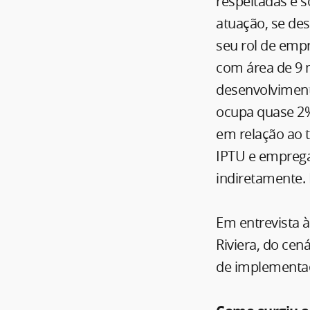
respeitadas e s
atuação, se de
seu rol de empr
com área de 9 
desenvolvimento
ocupa quase 2% 
em relação ao 
IPTU e emprega
indiretamente.
Em entrevista à
Riviera, do cen
de implementa