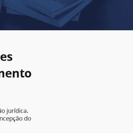
es
imento
o jurídica.
oncepção do