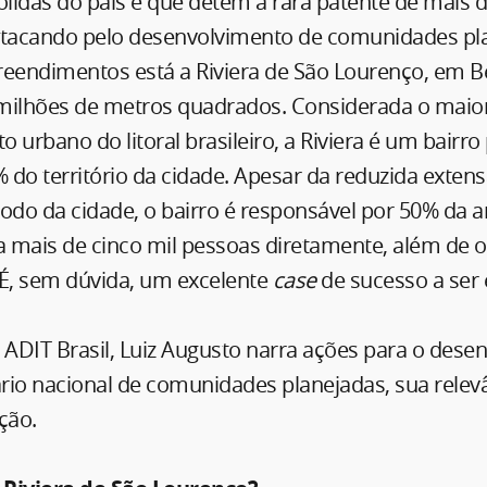
ólidas do país e que detém a rara patente de mais 
stacando pelo desenvolvimento de comunidades pl
eendimentos está a Riviera de São Lourenço, em Be
milhões de metros quadrados. Considerada o maior
 urbano do litoral brasileiro, a Riviera é um bairr
do território da cidade. Apesar da reduzida extensã
todo da cidade, o bairro é responsável por 50% da 
 mais de cinco mil pessoas diretamente, além de o
 É, sem dúvida, um excelente
case
de sucesso a ser
 ADIT Brasil, Luiz Augusto narra ações para o dese
ário nacional de comunidades planejadas, sua relevâ
ção.