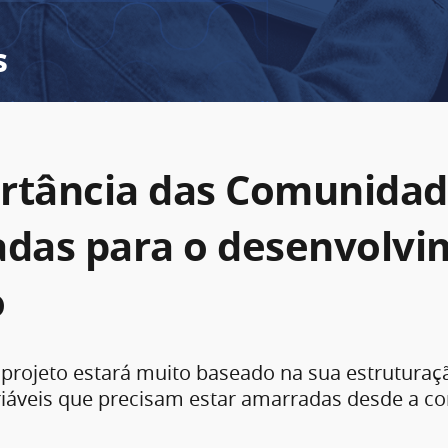
s
rtância das Comunidad
adas para o desenvolv
o
projeto estará muito baseado na sua estruturaçã
riáveis que precisam estar amarradas desde a c