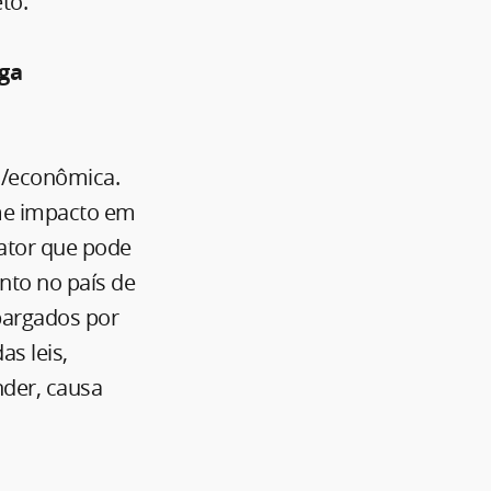
to.
nga
ico/econômica.
rme impacto em
fator que pode
nto no país de
bargados por
as leis,
nder, causa