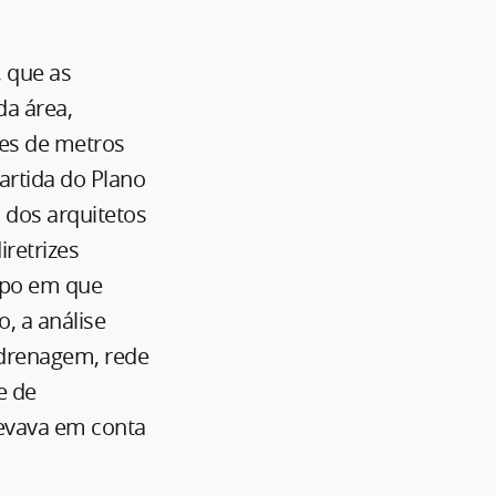
 que as
da área,
ões de metros
rtida do Plano
 dos arquitetos
retrizes
mpo em que
, a análise
 drenagem, rede
e de
evava em conta