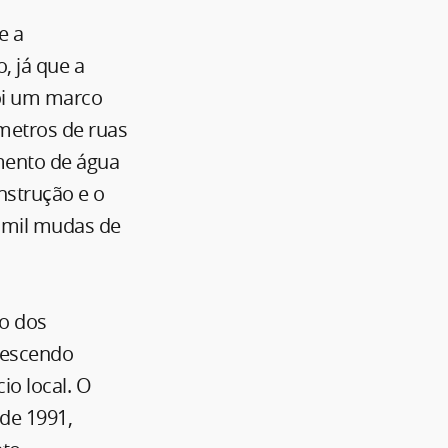
e a
, já que a
foi um marco
metros de ruas
mento de água
onstrução e o
 mil mudas de
ão dos
crescendo
o local. O
de 1991,