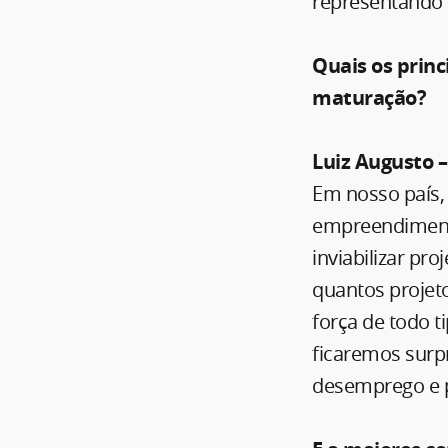
representando 
Quais os prin
maturação?
Luiz Augusto 
Em nosso país,
empreendimento
inviabilizar pr
quantos projet
força de todo t
ficaremos surpr
desemprego e p