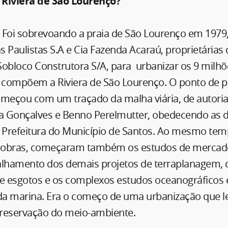
 Riviera de São Lourenço?
–
Foi sobrevoando a praia de São Lourenço em 1979,
 Paulistas S.A e Cia Fazenda Acaraú, proprietárias 
obloco Construtora S/A, para urbanizar os 9 milh
compõem a Riviera de São Lourenço. O ponto de pa
omeçou com um traçado da malha viária, de autoria
 Gonçalves e Benno Perelmutter, obedecendo as di
a Prefeitura do Município de Santos. Ao mesmo te
s obras, começaram também os estudos de mercado
etalhamento dos demais projetos de terraplanagem,
de esgotos e os complexos estudos oceanográficos 
a marina. Era o começo de uma urbanização que l
 preservação do meio-ambiente.