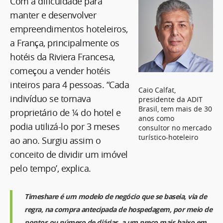
Com a dificuldade para
manter e desenvolver
empreendimentos hoteleiros,
a França, principalmente os
hotéis da Riviera Francesa,
começou a vender hotéis
inteiros para 4 pessoas. “Cada
Caio Calfat,
indivíduo se tornava
presidente da ADIT
Brasil, tem mais de 30
proprietário de ¼ do hotel e
anos como
podia utilizá-lo por 3 meses
consultor no mercado
turístico-hoteleiro
ao ano. Surgiu assim o
conceito de dividir um imóvel
pelo tempo’, explica.
Timeshare é um modelo de negócio que se baseia, via de
regra, na compra antecipada de hospedagem, por meio de
pontos ou número de diárias, a um preço mais baixo em