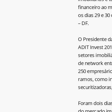
financeiro ao m
os dias 29 e 30
– DF.
O Presidente da
ADIT Invest 201
setores imobili
de network entr
250 empresários
ramos, como inc
securitizadoras
Foram dois dias
do mercado imob