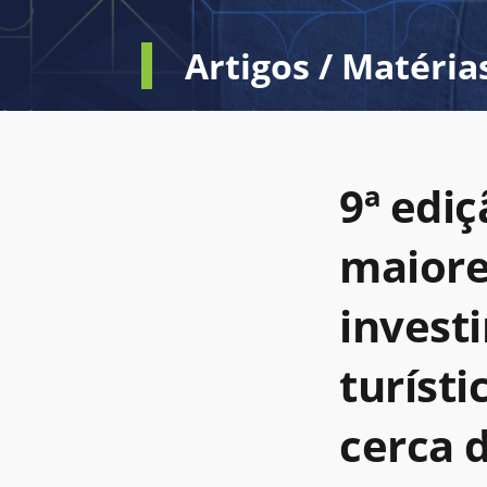
Artigos / Matéria
9ª edi
maiore
invest
turísti
cerca 