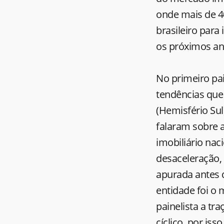
onde mais de 40
brasileiro para
os próximos an
No primeiro pai
tendências que 
(Hemisfério Sul
falaram sobre a
imobiliário nac
desaceleração,
apurada antes d
entidade foi o
painelista a tr
cíclico, por is