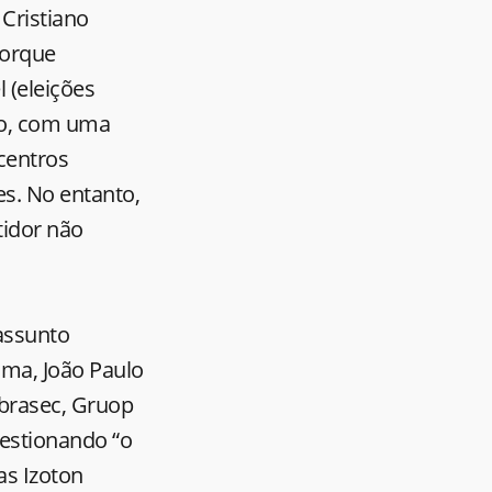
 Cristiano
porque
 (eleições
po, com uma
centros
es. No entanto,
tidor não
 assunto
lma, João Paulo
ibrasec, Gruop
uestionando “o
as Izoton