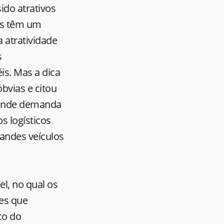
do atrativos
ros têm um
a atratividade
s
is. Mas a dica
óbvias e citou
grande demanda
s logísticos
randes veículos
l, no qual os
es que
co do