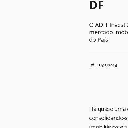
DF
O ADIT Invest
mercado imobil
do País
13/06/2014
Há quase uma d
consolidando-s
imobiliários e t