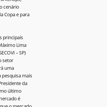
 o cenário
da Copa e para
 principais
. Máximo Lima
(SECOVI – SP)
o setor
erá uma
a pesquisa mais
 Presidente da
omo último
 mercado é
o que o mercado