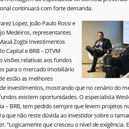
cional continuará com forte demanda.
arez Lopez, João Paulo Rossi e
jo Medeiros, representantes
Mauá Zogbi Investimentos
olo Capital e BRB – DTVM
 visões relativas aos fundos
os para o mercado imobiliário
de estão as melhores
de investimentos, mostrando que no cenário do m
 fundos existem oportunidades. O especialista Wesl
lia – BRB, tem pedido sempre que levem projetos 
ra que não reste dúvida ao investidor sobre o tama
rer. “Logicamente que cresceu o nível de exigência. 