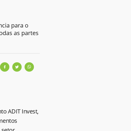
cia para o
odas as partes
to ADIT Invest,
imentos
o setor