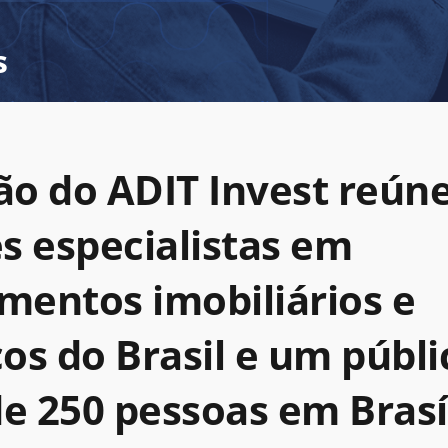
s
ção do ADIT Invest reún
s especialistas em
imentos imobiliários e
cos do Brasil e um públ
de 250 pessoas em Brasíl