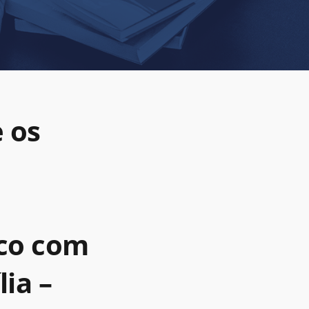
e os
ico com
ia –