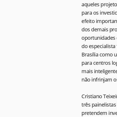
aqueles projet
para os investi
efeito importan
dos demais prod
oportunidades d
do especialista
Brasília como 
para centros lo
mais inteligent
não infrinjam 
Cristiano Teixe
três painelist
pretendem inve