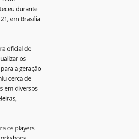
nteceu durante
21, em Brasília
a oficial do
ualizar os
a para a geração
niu cerca de
es em diversos
eiras,
ra os players
 workshops,