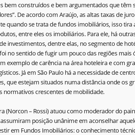
os bem construídos e bem argumentados que têm si
dores”. De acordo com Araújo, as altas taxas de ju
te quando se trata de fundos imobiliários, isso tira 
utos, entre eles os imobiliários. Para ele, há outra
e investimentos, dentre elas, no segmento de hoté
 foi no sentido de fugir um pouco das regiões mais 
um exemplo de carência na área hoteleira e com 
gísticos. Já em São Paulo há a necessidade de centro
es, que estejam situados numa distância onde os g
os normativos crescentes de mobilidade.
ira (Norcon – Rossi) atuou como moderador do paine
as assumiram posição unânime em aconselhar aquel
stir em Fundos Imobiliários: o conhecimento técni