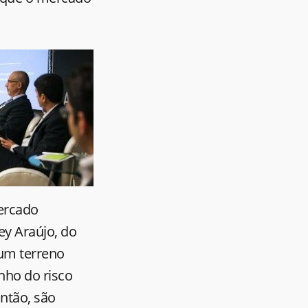
ercado
ey Araújo, do
num terreno
nho do risco
Então, são