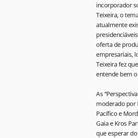
incorporador so
Teixeira, o te
atualmente exi
presidenciávei
oferta de prod
empresariais, l
Teixeira fez qu
entende bem o n
As “Perspectiva
moderado por Ri
Pacífico e Mor
Gaia e Kros Par
que esperar do 