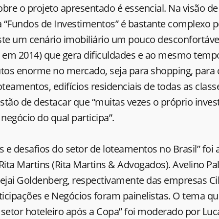
bre o projeto apresentado é essencial. Na visão de
ma “Fundos de Investimentos” é bastante complexo 
ste um cenário imobiliário um pouco desconfortável
s em 2014) que gera dificuldades e ao mesmo tem
utos enorme no mercado, seja para shopping, para 
oteamentos, edifícios residenciais de todas as class
estão de destacar que “muitas vezes o próprio inves
egócio do qual participa”.
s e desafios do setor de loteamentos no Brasil” foi
ta Martins (Rita Martins & Advogados). Avelino Pa
dejai Goldenberg, respectivamente das empresas C
ticipações e Negócios foram painelistas. O tema q
setor hoteleiro após a Copa” foi moderado por Luc