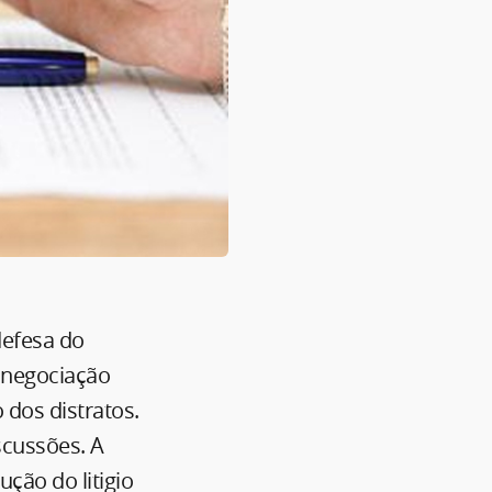
defesa do
 negociação
 dos distratos.
scussões. A
ção do litigio