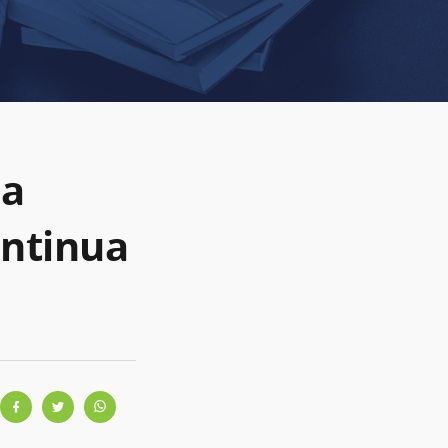
na
ontinua