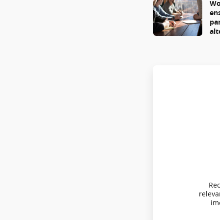
Wo
en
pa
al
Rec
relev
imo