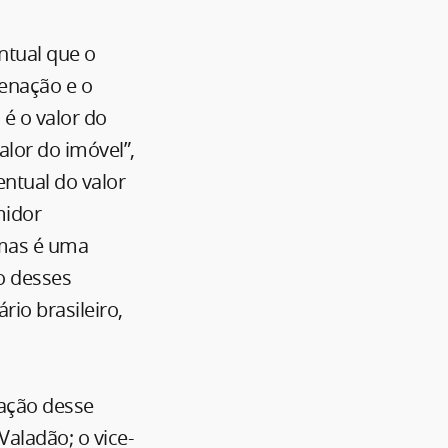
ntual que o
ienação e o
 é o valor do
alor do imóvel”,
ntual do valor
midor
 mas é uma
ão desses
rio brasileiro,
gação desse
Valadão; o vice-