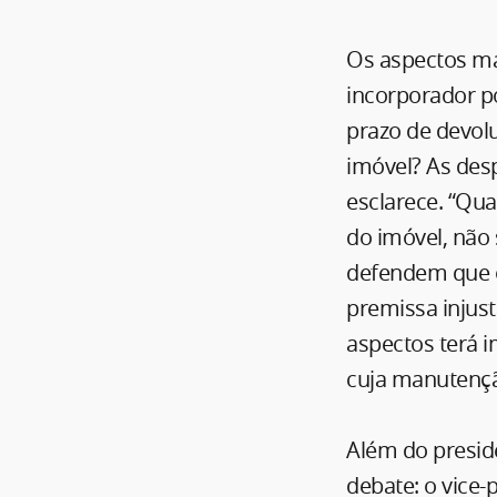
Os aspectos ma
incorporador po
prazo de devolu
imóvel? As desp
esclarece. “Qu
do imóvel, não
defendem que o
premissa injust
aspectos terá i
cuja manutençã
Além do preside
debate: o vice-