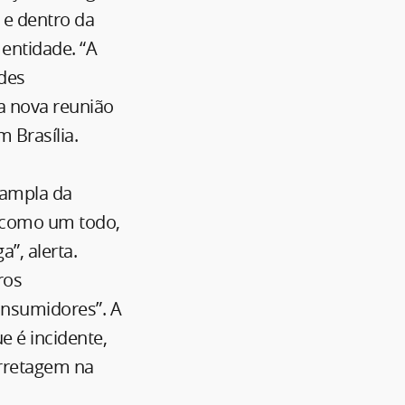
s e dentro da
 entidade. “A
ndes
ma nova reunião
m Brasília.
 ampla da
 como um todo,
”, alerta.
ros
onsumidores”. A
e é incidente,
orretagem na