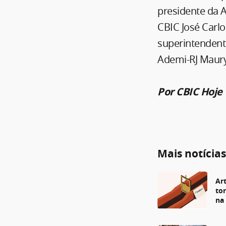
presidente da 
CBIC José Carl
superintendente
Ademi-RJ Maur
Por CBIC Hoje
Mais notícia
Art
to
na