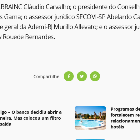
ABRAINC Cláudio Carvalho; o presidente do Conselho
os Gama; o assessor jurídico SECOVI-SP Abelardo C
 geral da Ademi-RJ Murillo Allevato; e o assessor ju
y Rouede Bernardes.
Compartilhe:
s
Programas de
igo – O banco decidiu abrir a
fortalecem re
rneira. Mas colocou um filtro
relacionamen
 saída
hotéis