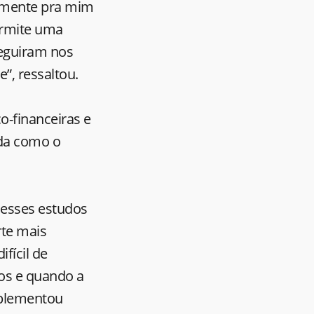
palmente pra mim
permite uma
seguiram nos
”, ressaltou.
o-financeiras e
ada como o
desses estudos
rte mais
fícil de
dos e quando a
mplementou