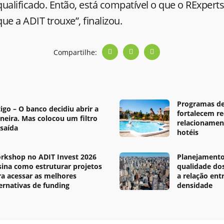
ualificado. Então, está compatível o que o RExpert
ue a ADIT trouxe”, finalizou.
Compartilhe:
s
Programas de
igo – O banco decidiu abrir a
fortalecem re
rneira. Mas colocou um filtro
relacionamen
 saída
hotéis
rkshop no ADIT Invest 2026
Planejamento
sina como estruturar projetos
qualidade do
ra acessar as melhores
a relação entr
ternativas de funding
densidade