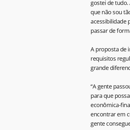
gostei de tudo.
que não sou tão
acessibilidade
passar de form
A proposta de i
requisitos reg
grande diferenci
“A gente passo
para que possam
econômica-finan
encontrar em cu
gente consegue