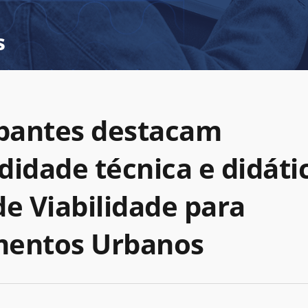
s
ipantes destacam
didade técnica e didáti
de Viabilidade para
mentos Urbanos