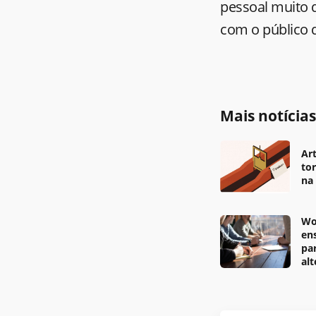
pessoal muito q
com o público q
Mais notícia
Art
to
na
Wo
en
pa
al