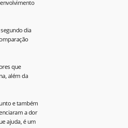
senvolvimento
o segundo dia
e comparação
dores que
na, além da
ssunto e também
enciaram a dor
ue ajuda, é um