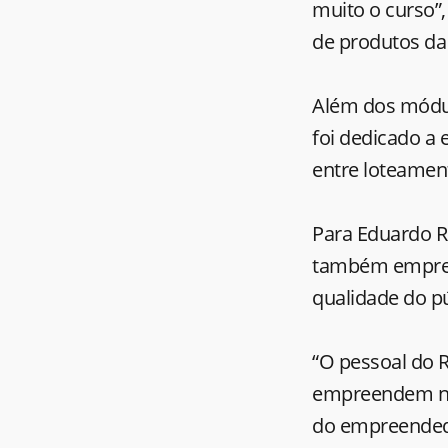
muito o curso”
de produtos da
Além dos módulo
foi dedicado a 
entre loteamen
Para Eduardo Re
também empree
qualidade do pú
“O pessoal do 
empreendem no 
do empreendedo