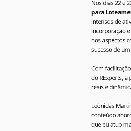
Nos dias 22 e 2
para Loteame
intensos de at
incorporação e
nos aspectos co
sucesso de um
Com facilitação
do RExperts, a
reais e dinâmic
Leônidas Martin
conteúdo aborda
que eu atuo ma