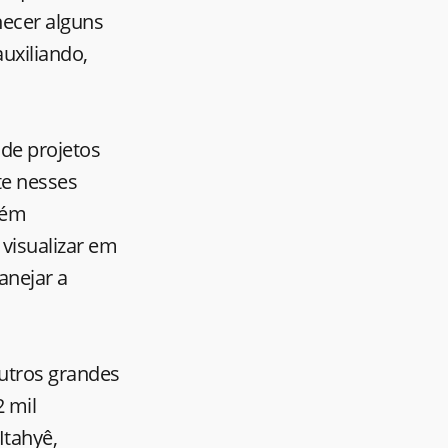
hecer alguns
uxiliando,
de projetos
te nesses
bém
visualizar em
anejar a
 outros grandes
 mil
Itahyê,