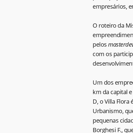
empresários, en
O roteiro da Mi
empreendimento
pelos
masterde
com os particip
desenvolviment
Um dos empreend
km da capital e
D, o Villa Flor
Urbanismo, que 
pequenas cidad
Borghesi F., que