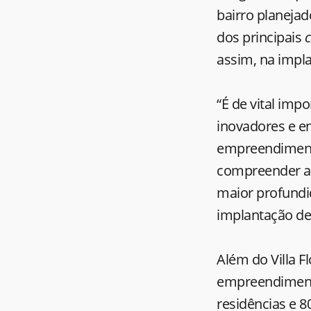
bairro planeja
dos principais
c
assim, na impla
“É de vital imp
inovadores e e
empreendimento
compreender a 
maior profundid
implantação de 
Além do Villa Fl
empreendimento
residências e 80