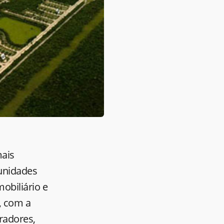
mais
munidades
obiliário e
), com a
oradores,