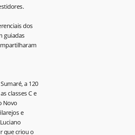
estidores.
erenciais dos
m guiadas
ompartilharam
m Sumaré, a 120
as classes C e
do Novo
larejos e
 Luciano
ar que criou o