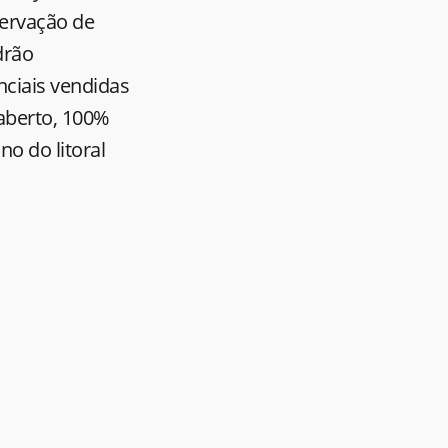
ervação de
drão
nciais vendidas
 aberto, 100%
o do litoral