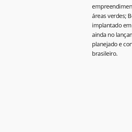
empreendimen
áreas verdes; 
implantado em J
ainda no lançam
planejado e co
brasileiro.