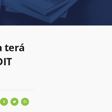
a terá
DIT