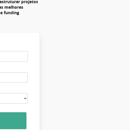
estruturar projetos
 as melhores
de funding