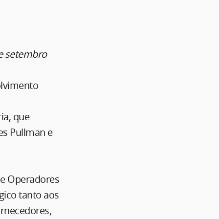
de setembro
olvimento
ia, que
es Pullman e
 de Operadores
gico tanto aos
ornecedores,