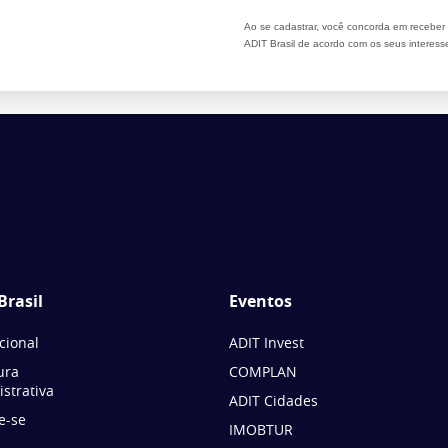
Ao se cadastrar, você concorda em recebe
ADIT Brasil de acordo com os seus interess
Brasil
Eventos
ucional
ADIT Invest
ura
COMPLAN
strativa
ADIT Cidades
e-se
IMOBTUR