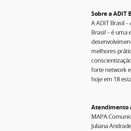
Sobre a ADIT B
A ADIT Brasil –
Brasil – é uma 
desenvolvimento
melhores práti
conscientizaçã
forte network e
hoje em 18 esta
Atendimento à
MAPA Comunica
Juliana Andrad