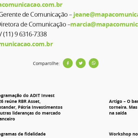
acomunicacao.com.br
 Gerente de Comunicação –
jeane@mapacomunica
 Diretora de Comunicação –
marcia@mapacomunic
/ (11) 9 6316-7338
unicacao.com.br
Compartilhe:
s
ogramação do ADIT Invest
26 reúne RBR Asset,
Artigo – O ba
ntander, Pátria Investimentos
torneira. Mas
outras lideranças do mercado
na saída
nanceiro
ogramas de fidelidade
Workshop no 