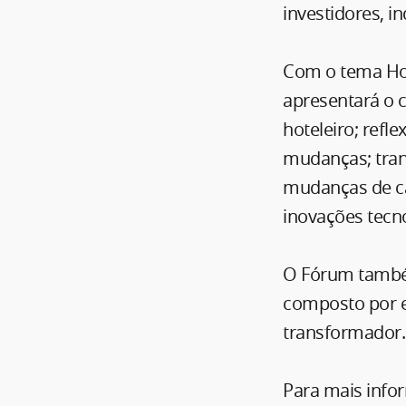
investidores, i
Com o tema Hos
apresentará o 
hoteleiro; refl
mudanças; tran
mudanças de ca
inovações tecno
O Fórum também
composto por e
transformador.
Para mais infor