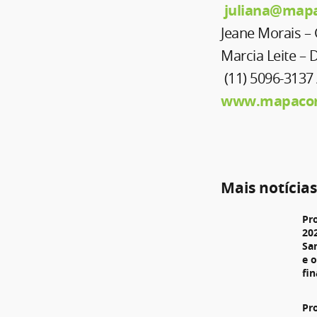
juliana@map
Jeane Morais –
Marcia Leite –
(11) 5096-3137 
www.mapacom
Mais notícia
Pr
20
Sa
e 
fi
Pr