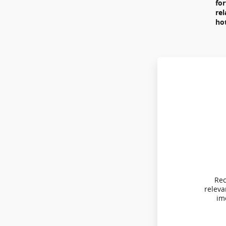
fo
re
ho
Rec
relev
imo